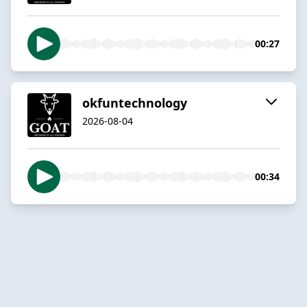
00:27
okfuntechnology
2026-08-04
00:34