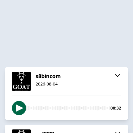
s8bincom
2026-08-04
00:32