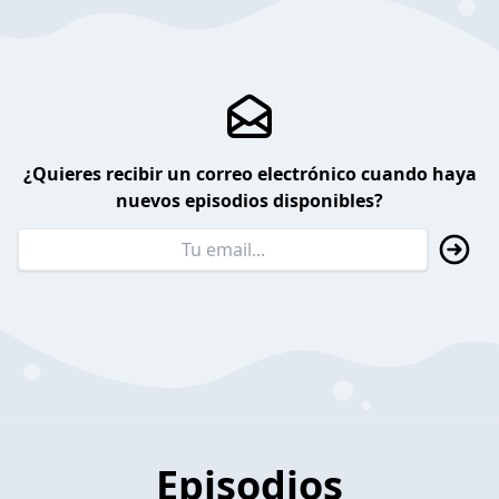
¿Quieres recibir un correo electrónico cuando haya
nuevos episodios disponibles?
Episodios