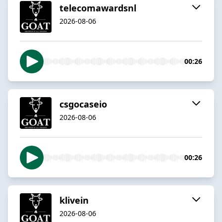
telecomawardsnl
2026-08-06
00:26
csgocaseio
2026-08-06
00:26
klivein
2026-08-06