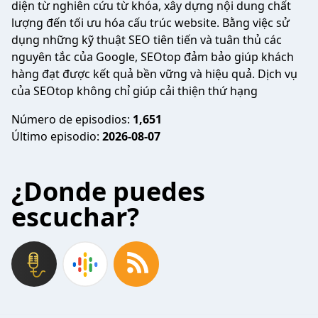
diện từ nghiên cứu từ khóa, xây dựng nội dung chất
lượng đến tối ưu hóa cấu trúc website. Bằng việc sử
dụng những kỹ thuật SEO tiên tiến và tuân thủ các
nguyên tắc của Google, SEOtop đảm bảo giúp khách
hàng đạt được kết quả bền vững và hiệu quả. Dịch vụ
của SEOtop không chỉ giúp cải thiện thứ hạng
Número de episodios:
1,651
Último episodio:
2026-08-07
¿Donde puedes
escuchar?