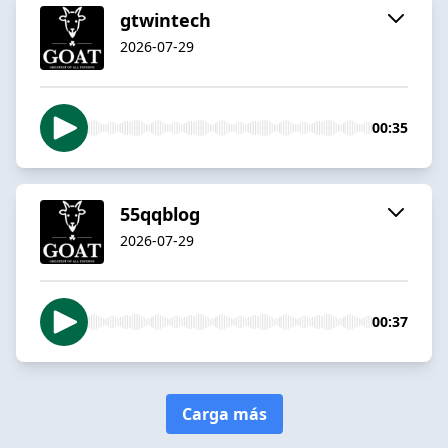
gtwintech
2026-07-29
00:35
55qqblog
2026-07-29
00:37
Carga más