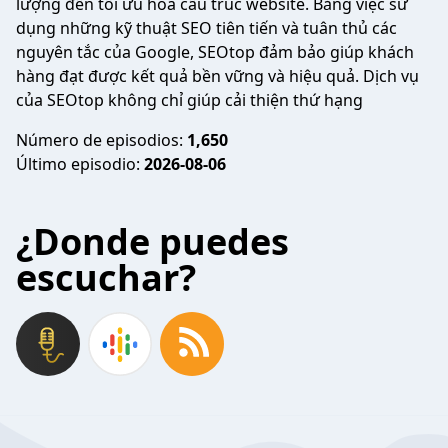
lượng đến tối ưu hóa cấu trúc website. Bằng việc sử
dụng những kỹ thuật SEO tiên tiến và tuân thủ các
nguyên tắc của Google, SEOtop đảm bảo giúp khách
hàng đạt được kết quả bền vững và hiệu quả. Dịch vụ
của SEOtop không chỉ giúp cải thiện thứ hạng
Número de episodios:
1,650
Último episodio:
2026-08-06
¿Donde puedes
escuchar?