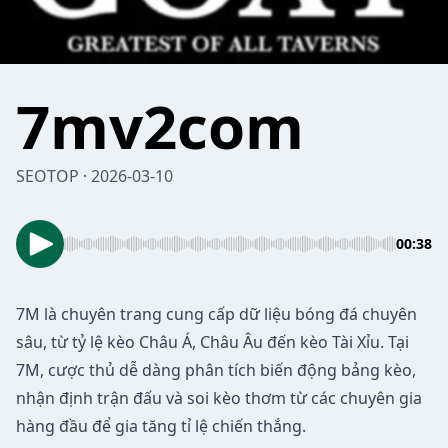
7mv2com
SEOTOP · 2026-03-10
00:38
7M
là chuyên trang cung cấp dữ liệu bóng đá chuyên
sâu, từ tỷ lệ kèo Châu Á, Châu Âu đến kèo Tài Xỉu. Tại
7M, cược thủ dễ dàng phân tích biến động bảng kèo,
nhận định trận đấu và soi kèo thơm từ các chuyên gia
hàng đầu để gia tăng tỉ lệ chiến thắng.