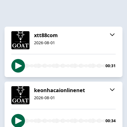
xtt88com
2026-08-01
00:31
keonhacaionlinenet
2026-08-01
00:34