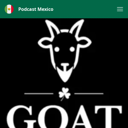
Podcast Mexico