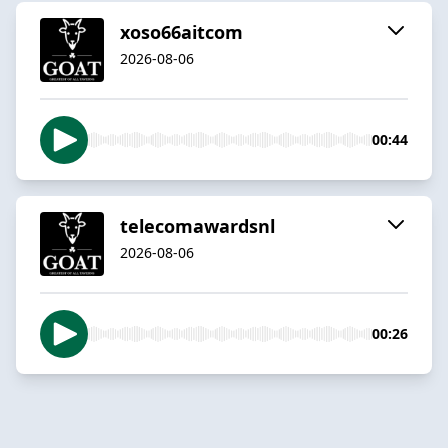
xoso66aitcom
2026-08-06
00:44
telecomawardsnl
2026-08-06
00:26