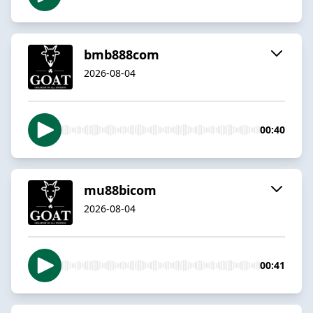
bmb888com
2026-08-04
00:40
mu88bicom
2026-08-04
00:41