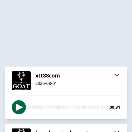
xtt88com
2026-08-01
00:31