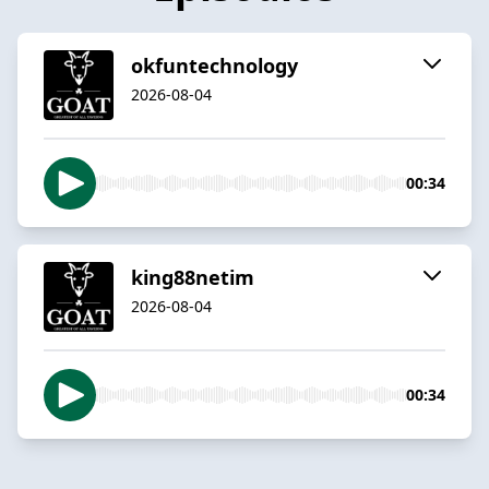
okfuntechnology
2026-08-04
00:34
king88netim
2026-08-04
00:34