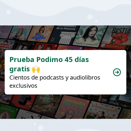
Prueba Podimo 45 días
gratis 🙌
Cientos de podcasts y audiolibros
exclusivos