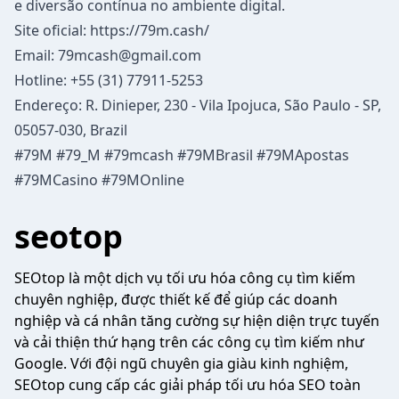
e diversão contínua no ambiente digital.
Site oficial:
https://79m.cash/
Email: 79mcash@gmail.com
Hotline: +55 (31) 77911-5253
Endereço: R. Dinieper, 230 - Vila Ipojuca, São Paulo - SP,
05057-030, Brazil
#79M #79_M #79mcash #79MBrasil #79MApostas
#79MCasino #79MOnline
seotop
SEOtop là một dịch vụ tối ưu hóa công cụ tìm kiếm
chuyên nghiệp, được thiết kế để giúp các doanh
nghiệp và cá nhân tăng cường sự hiện diện trực tuyến
và cải thiện thứ hạng trên các công cụ tìm kiếm như
Google. Với đội ngũ chuyên gia giàu kinh nghiệm,
SEOtop cung cấp các giải pháp tối ưu hóa SEO toàn