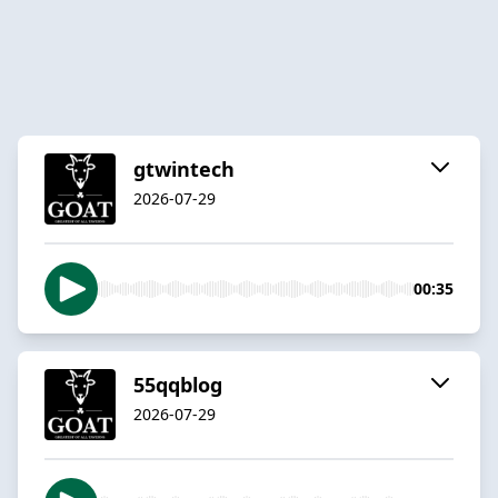
gtwintech
2026-07-29
00:35
55qqblog
2026-07-29