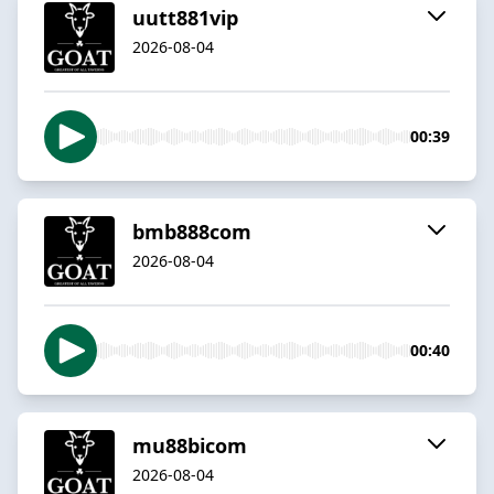
uutt881vip
2026-08-04
00:39
bmb888com
2026-08-04
00:40
mu88bicom
2026-08-04