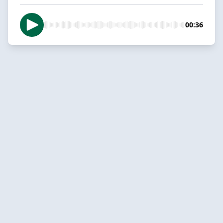
00:36