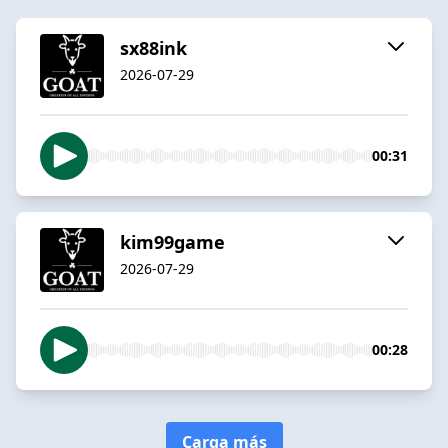
sx88ink
2026-07-29
00:31
kim99game
2026-07-29
00:28
Carga más