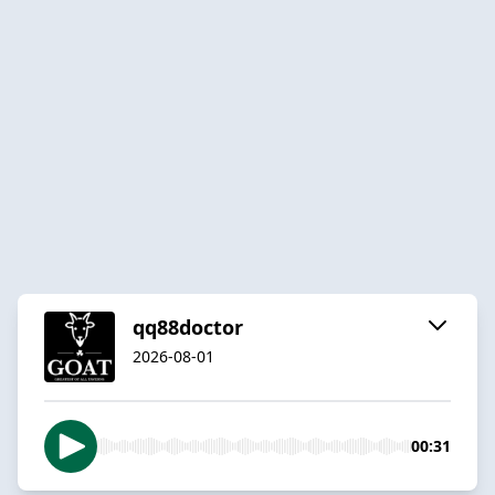
qq88doctor
2026-08-01
00:31