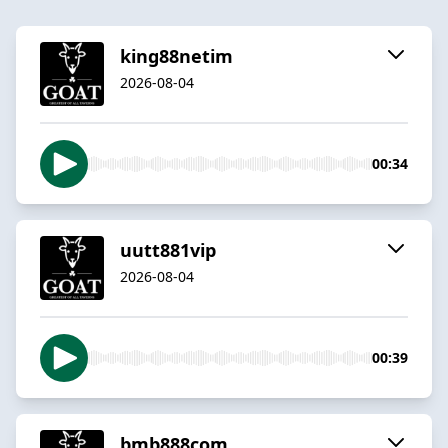
king88netim
2026-08-04
00:34
uutt881vip
2026-08-04
00:39
bmb888com