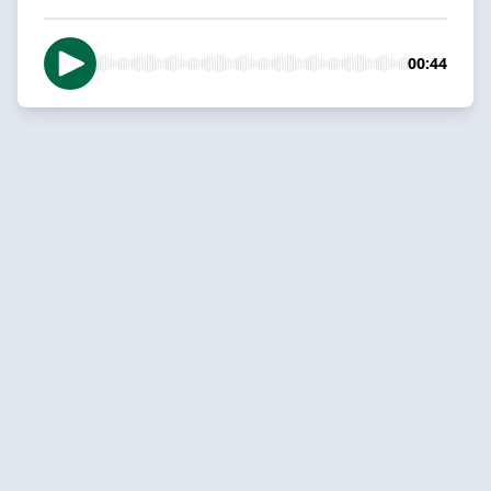
00:44