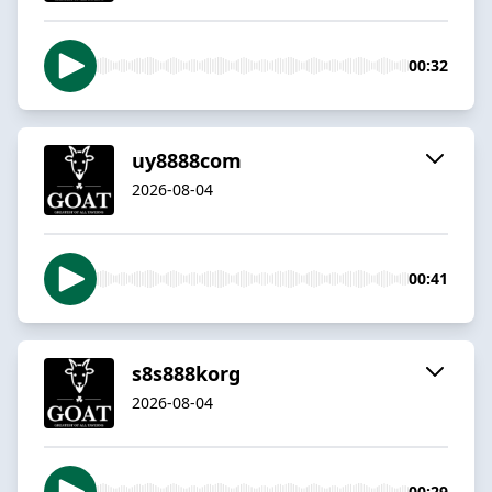
00:32
uy8888com
2026-08-04
00:41
s8s888korg
2026-08-04
00:29