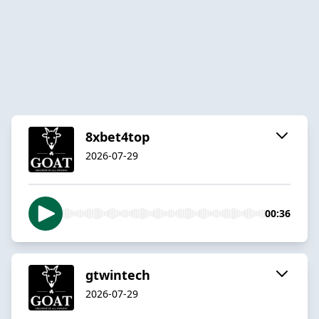
8xbet4top
2026-07-29
00:36
gtwintech
2026-07-29