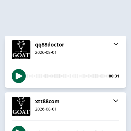
qq88doctor
2026-08-01
00:31
xtt88com
2026-08-01