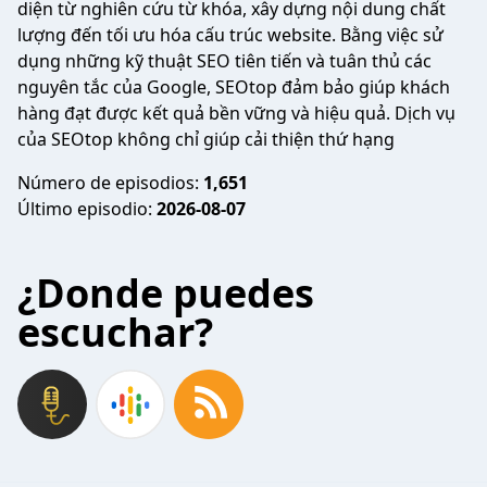
diện từ nghiên cứu từ khóa, xây dựng nội dung chất
lượng đến tối ưu hóa cấu trúc website. Bằng việc sử
dụng những kỹ thuật SEO tiên tiến và tuân thủ các
nguyên tắc của Google, SEOtop đảm bảo giúp khách
hàng đạt được kết quả bền vững và hiệu quả. Dịch vụ
của SEOtop không chỉ giúp cải thiện thứ hạng
Número de episodios:
1,651
Último episodio:
2026-08-07
¿Donde puedes
escuchar?