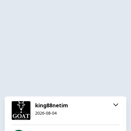
king88netim
2026-08-04