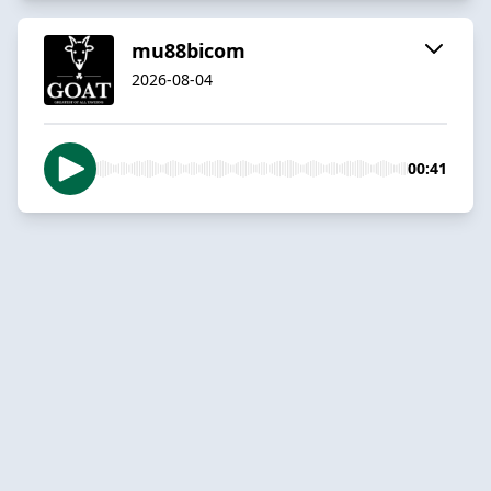
mu88bicom
2026-08-04
00:41