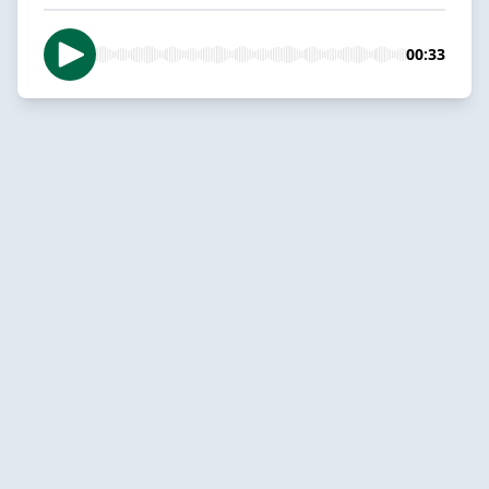
00:33