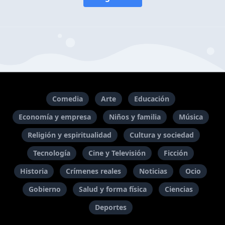
Comedia
Arte
Educación
Economía y empresa
Niños y familia
Música
Religión y espiritualidad
Cultura y sociedad
Tecnología
Cine y Televisión
Ficción
Historia
Crímenes reales
Noticias
Ocio
Gobierno
Salud y forma física
Ciencias
Deportes