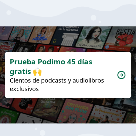
Prueba Podimo 45 días
gratis 🙌
Cientos de podcasts y audiolibros
exclusivos