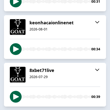
00:31
keonhacaionlinenet
2026-08-01
00:34
8xbet71live
2026-07-29
00:39