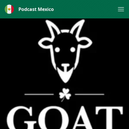
Podcast Mexico