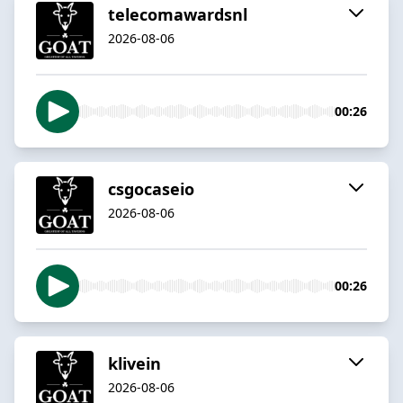
telecomawardsnl
2026-08-06
00:26
csgocaseio
2026-08-06
00:26
klivein
2026-08-06