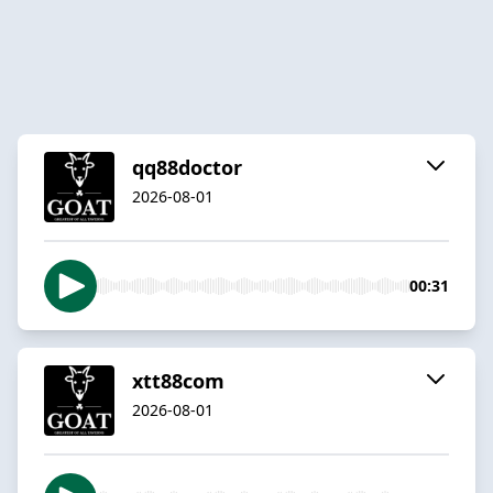
qq88doctor
2026-08-01
00:31
xtt88com
2026-08-01