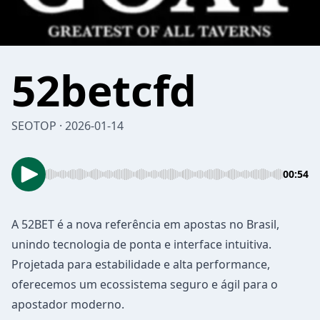
52betcfd
SEOTOP · 2026-01-14
00:54
A
52BET
é a nova referência em apostas no Brasil,
unindo tecnologia de ponta e interface intuitiva.
Projetada para estabilidade e alta performance,
oferecemos um ecossistema seguro e ágil para o
apostador moderno.