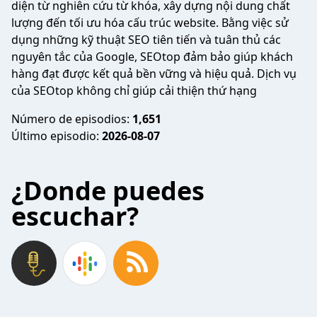
diện từ nghiên cứu từ khóa, xây dựng nội dung chất
lượng đến tối ưu hóa cấu trúc website. Bằng việc sử
dụng những kỹ thuật SEO tiên tiến và tuân thủ các
nguyên tắc của Google, SEOtop đảm bảo giúp khách
hàng đạt được kết quả bền vững và hiệu quả. Dịch vụ
của SEOtop không chỉ giúp cải thiện thứ hạng
Número de episodios:
1,651
Último episodio:
2026-08-07
¿Donde puedes
escuchar?