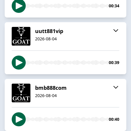
00:34
uutt881vip
2026-08-04
00:39
bmb888com
2026-08-04
00:40