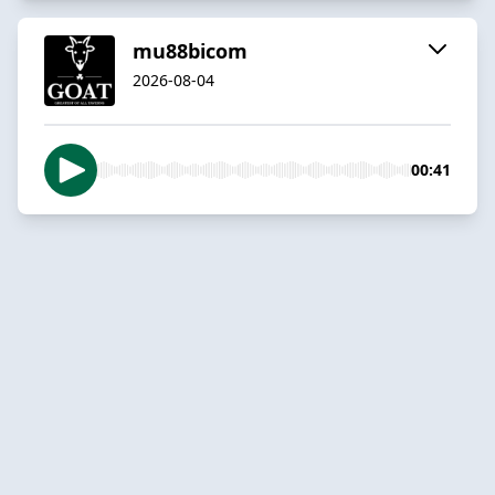
mu88bicom
2026-08-04
00:41