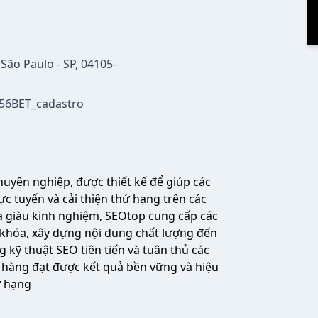
 São Paulo - SP, 04105-
56BET_cadastro
huyên nghiệp, được thiết kế để giúp các
c tuyến và cải thiện thứ hạng trên các
a giàu kinh nghiệm, SEOtop cung cấp các
ừ khóa, xây dựng nội dung chất lượng đến
 kỹ thuật SEO tiên tiến và tuân thủ các
hàng đạt được kết quả bền vững và hiệu
ứ hạng