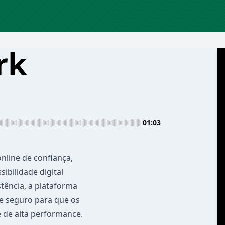
rk
01:03
line de confiança,
ibilidade digital
stência, a plataforma
te seguro para que os
 de alta performance.