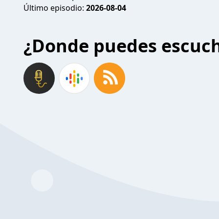
Último episodio:
2026-08-04
¿Donde puedes escuc