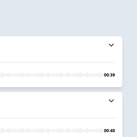
00:39
00:40