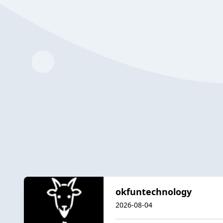
okfuntechnology
2026-08-04