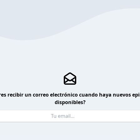
es recibir un correo electrónico cuando haya nuevos ep
disponibles?