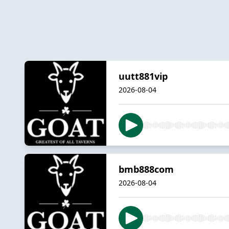
uutt881vip
2026-08-04
bmb888com
2026-08-04