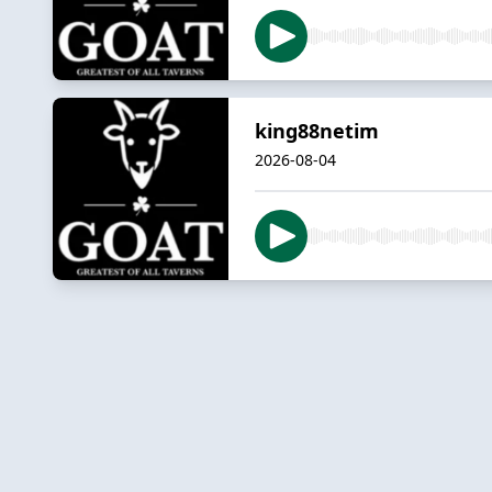
king88netim
2026-08-04