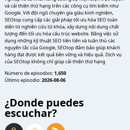
và cải thiện thứ hạng trên các công cụ tìm kiếm như
Google. Với đội ngũ chuyên gia giàu kinh nghiệm,
SEOtop cung cấp các giải pháp tối ưu hóa SEO toàn
diện từ nghiên cứu từ khóa, xây dựng nội dung chất
lượng đến tối ưu hóa cấu trúc website. Bằng việc sử
dụng những kỹ thuật SEO tiên tiến và tuân thủ các
nguyên tắc của Google, SEOtop đảm bảo giúp khách
hàng đạt được kết quả bền vững và hiệu quả. Dịch vụ
của SEOtop không chỉ giúp cải thiện thứ hạng
Número de episodios:
1,650
Último episodio:
2026-08-06
¿Donde puedes
escuchar?