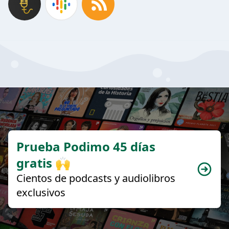
Prueba Podimo 45 días
gratis 🙌
Cientos de podcasts y audiolibros
exclusivos