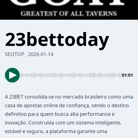
23bettoday
SEOTOP · 2026-01-14
01:01
A
23BET
consolida-se no mercado brasileiro como uma
casa de apostas online de confiança, sendo o destino
definitivo para quem busca alta performance e
inovação. Construída com um sistema inteligente,
estável e seguro, a plataforma garante uma