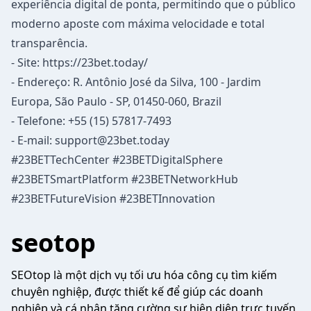
experiência digital de ponta, permitindo que o público
moderno aposte com máxima velocidade e total
transparência.
- Site:
https://23bet.today/
- Endereço: R. Antônio José da Silva, 100 - Jardim
Europa, São Paulo - SP, 01450-060, Brazil
- Telefone: +55 (15) 57817-7493
- E-mail: support@23bet.today
#23BETTechCenter #23BETDigitalSphere
#23BETSmartPlatform #23BETNetworkHub
#23BETFutureVision #23BETInnovation
seotop
SEOtop là một dịch vụ tối ưu hóa công cụ tìm kiếm
chuyên nghiệp, được thiết kế để giúp các doanh
nghiệp và cá nhân tăng cường sự hiện diện trực tuyến