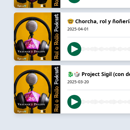
🤓 Chorcha, rol y ñoñería
2025-04-01
🐉🎲 Project Sigil (con 
2025-03-20