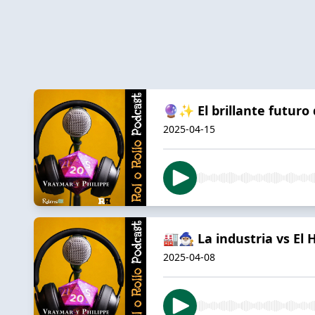
🔮✨ El brillante futuro d
2025-04-15
🏭🧙🏽‍♂️ La industria vs E
2025-04-08