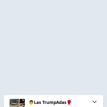
👨Las TrumpAdas🥊