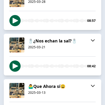
2025-03-28
08:57
🧂¿Nos echan la sal?🧂
2025-03-21
08:42
🤷‍♂️Que Ahora sí😩
2025-03-13