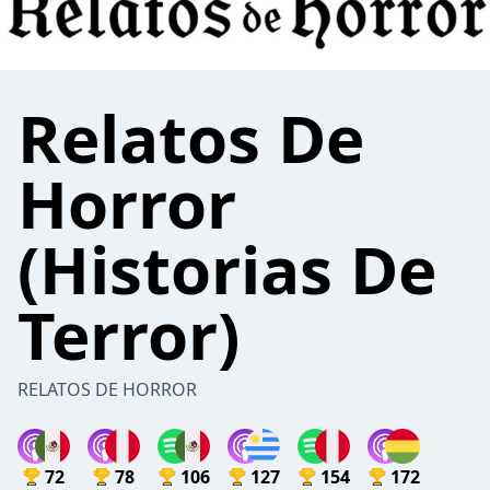
Relatos De
Horror
(Historias De
Terror)
RELATOS DE HORROR
72
78
106
127
154
172