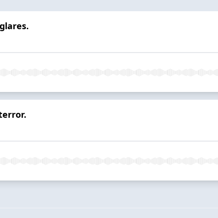
glares.
terror.