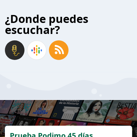
¿Donde puedes
escuchar?
Prueba Podimo 45 días