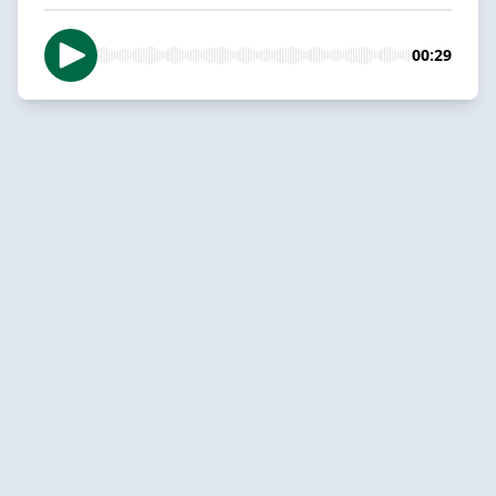
00:29