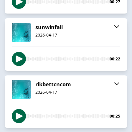
00:27
sunwinfail
2026-04-17
00:22
rikbettcncom
2026-04-17
00:25