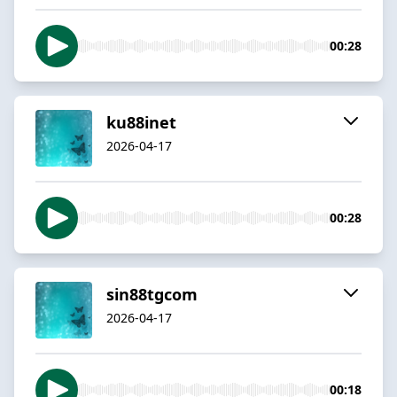
00:28
ku88inet
2026-04-17
00:28
sin88tgcom
2026-04-17
00:18