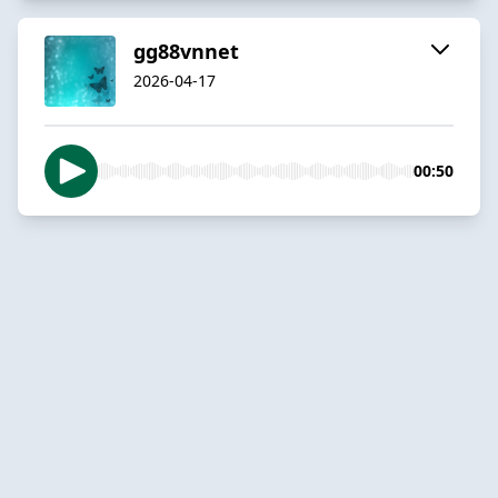
gg88vnnet
2026-04-17
00:50