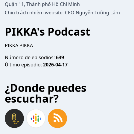
Quận 11, Thành phố Hồ Chí Minh
Chịu trách nhiệm website: CEO Nguyễn Tường Lâm
PIKKA's Podcast
PIKKA PIKKA
Número de episodios:
639
Último episodio:
2026-04-17
¿Donde puedes
escuchar?