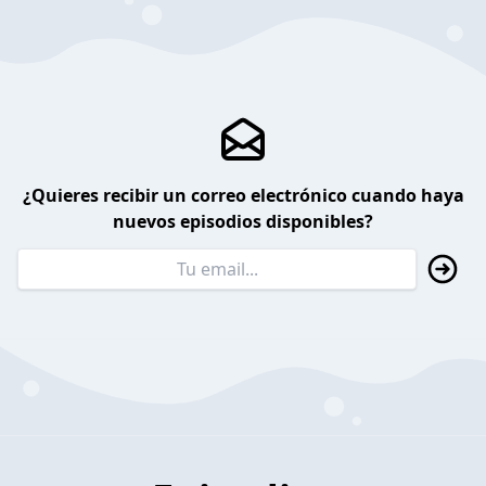
¿Quieres recibir un correo electrónico cuando haya
nuevos episodios disponibles?