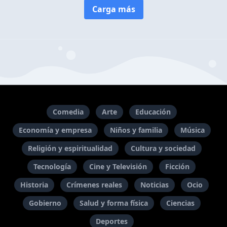
Carga más
Comedia
Arte
Educación
Economía y empresa
Niños y familia
Música
Religión y espiritualidad
Cultura y sociedad
Tecnología
Cine y Televisión
Ficción
Historia
Crímenes reales
Noticias
Ocio
Gobierno
Salud y forma física
Ciencias
Deportes