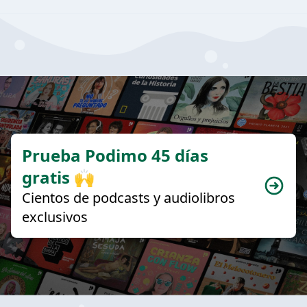
Prueba Podimo 45 días
gratis 🙌
Cientos de podcasts y audiolibros
exclusivos