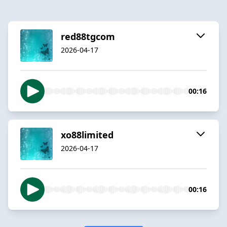
red88tgcom
2026-04-17
00:16
xo88limited
2026-04-17
00:16