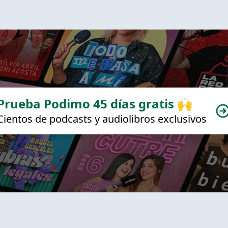
Prueba Podimo 45 días gratis 🙌
Cientos de podcasts y audiolibros exclusivos