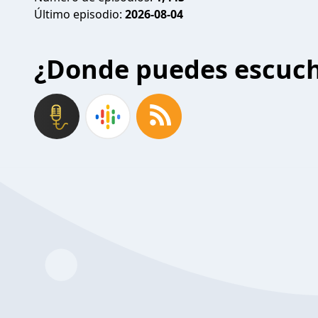
Último episodio:
2026-08-04
¿Donde puedes escuc