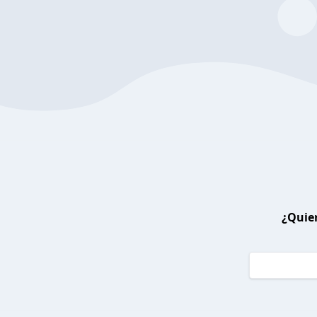
¿Quier