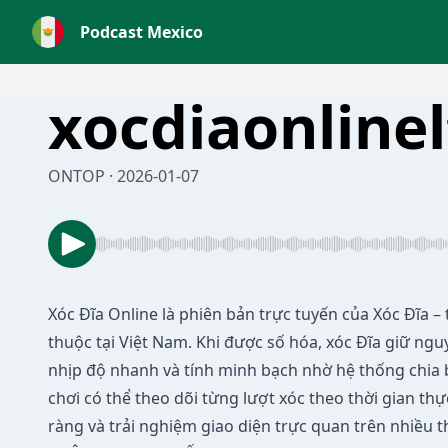
Podcast Mexico
xocdiaonline
ONTOP · 2026-01-07
Xóc Đĩa Online
là phiên bản trực tuyến của Xóc Đĩa –
thuộc tại Việt Nam. Khi được số hóa, xóc Đĩa giữ ngu
nhịp độ nhanh và tính minh bạch nhờ hệ thống chia 
chơi có thể theo dõi từng lượt xóc theo thời gian th
ràng và trải nghiệm giao diện trực quan trên nhiều th