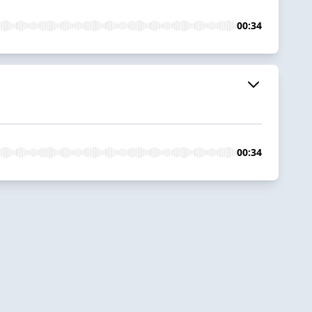
00:34
00:34