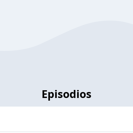
Episodios