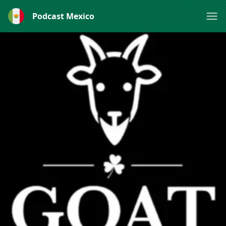
Podcast Mexico