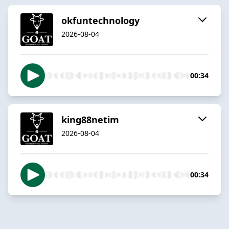
okfuntechnology
2026-08-04
00:34
king88netim
2026-08-04
00:34