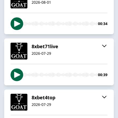
2026-08-01
00:34
8xbet71live
2026-07-29
00:39
8xbet4top
2026-07-29