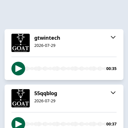
gtwintech
2026-07-29
00:35
55qqblog
2026-07-29
00:37