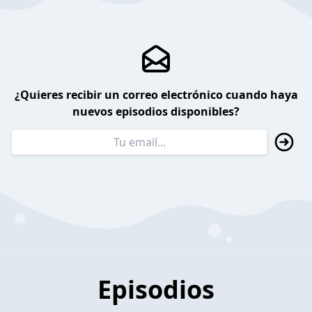
¿Quieres recibir un correo electrónico cuando haya
nuevos episodios disponibles?
Episodios