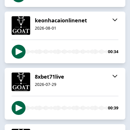
keonhacaionlinenet
2026-08-01
00:34
8xbet71live
2026-07-29
00:39