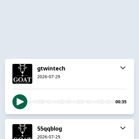
gtwintech
2026-07-29
00:35
55qqblog
2026-07-29