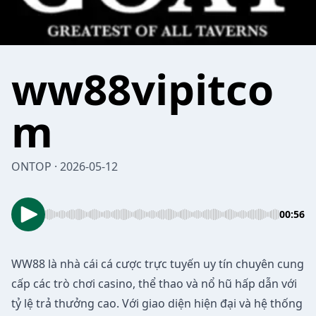
ww88vipitco
m
ONTOP · 2026-05-12
00:56
WW88
là nhà cái cá cược trực tuyến uy tín chuyên cung
cấp các trò chơi casino, thể thao và nổ hũ hấp dẫn với
tỷ lệ trả thưởng cao. Với giao diện hiện đại và hệ thống