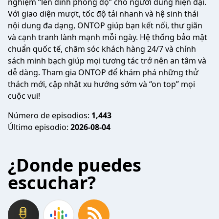
nghiệm “lên đỉnh phong độ” cho người dùng hiện đại.
Với giao diện mượt, tốc độ tải nhanh và hệ sinh thái
nội dung đa dạng, ONTOP giúp bạn kết nối, thư giãn
và cạnh tranh lành mạnh mỗi ngày. Hệ thống bảo mật
chuẩn quốc tế, chăm sóc khách hàng 24/7 và chính
sách minh bạch giúp mọi tương tác trở nên an tâm và
dễ dàng. Tham gia ONTOP để khám phá những thử
thách mới, cập nhật xu hướng sớm và “on top” mọi
cuộc vui!
Número de episodios:
1,443
Último episodio:
2026-08-04
¿Donde puedes
escuchar?