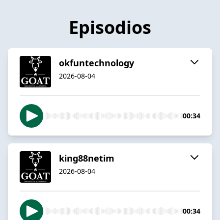
Episodios
okfuntechnology
2026-08-04
00:34
king88netim
2026-08-04
00:34