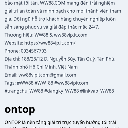
bảo mật tối tân, WW88.COM mang đến trải nghiệm
giải trí an toàn và minh bạch cho mọi thành viên tham
gia. Đội ngũ hỗ trợ khách hàng chuyên nghiệp luôn
sẵn sàng phục vụ và giải đáp thắc mắc 24/7.
Thương hiệu: WW88 & ww88vip.it.com
Website:
https://ww88vip.it.com/
Phone: 0934567703
Địa chỉ: 188/28/12 Đ. Nguyễn Súy, Tân Quý, Tân Phú,
Thành phố Hồ Chí Minh, Việt Nam
Email: ww88vipitcom@gmail.com
Tags: #WW88 #WW_88 #ww88vipitcom
#trangchu_WW88 #dangky_WW88 #linkvao_WW88
ontop
ONTOP là nền tảng giải trí trực tuyến hướng tới trải