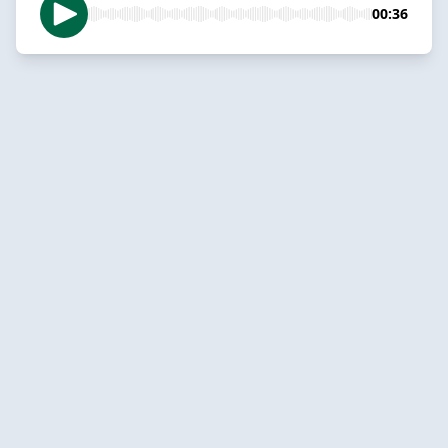
00:36