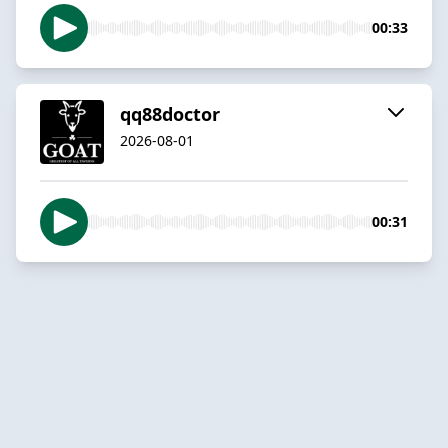
00:33
qq88doctor
2026-08-01
00:31