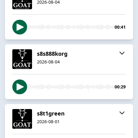
2026-08-04
00:41
s8s888korg
2026-08-04
00:29
s8t1green
2026-08-01