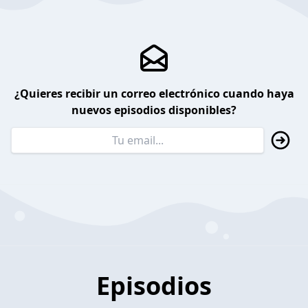
¿Quieres recibir un correo electrónico cuando haya
nuevos episodios disponibles?
Episodios