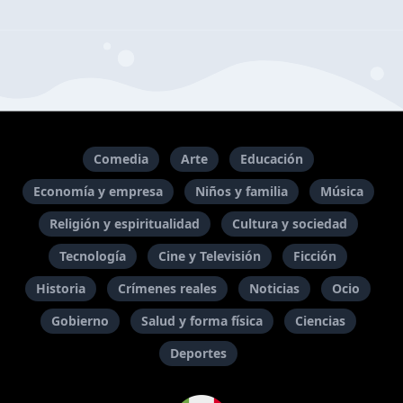
Comedia
Arte
Educación
Economía y empresa
Niños y familia
Música
Religión y espiritualidad
Cultura y sociedad
Tecnología
Cine y Televisión
Ficción
Historia
Crímenes reales
Noticias
Ocio
Gobierno
Salud y forma física
Ciencias
Deportes