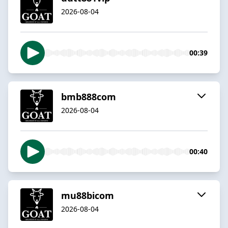
2026-08-04
00:39
bmb888com
2026-08-04
00:40
mu88bicom
2026-08-04