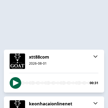
xtt88com
2026-08-01
00:31
keonhacaionlinenet