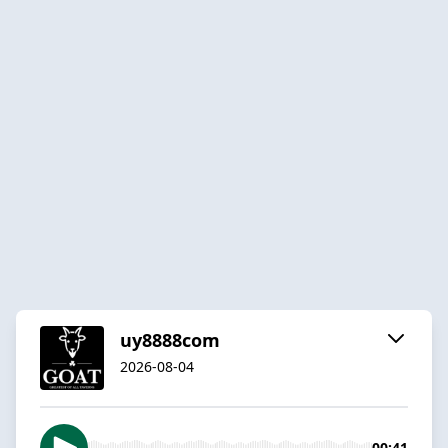
uy8888com
2026-08-04
00:41