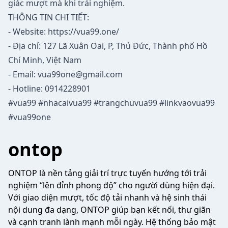
giác mượt mà khi trải nghiệm.
THÔNG TIN CHI TIẾT:
- Website:
https://vua99.one/
- Địa chỉ: 127 Lã Xuân Oai, P, Thủ Đức, Thành phố Hồ
Chí Minh, Việt Nam
- Email: vua99one@gmail.com
- Hotline: 0914228901
#vua99 #nhacaivua99 #trangchuvua99 #linkvaovua99
#vua99one
ontop
ONTOP là nền tảng giải trí trực tuyến hướng tới trải
nghiệm “lên đỉnh phong độ” cho người dùng hiện đại.
Với giao diện mượt, tốc độ tải nhanh và hệ sinh thái
nội dung đa dạng, ONTOP giúp bạn kết nối, thư giãn
và cạnh tranh lành mạnh mỗi ngày. Hệ thống bảo mật