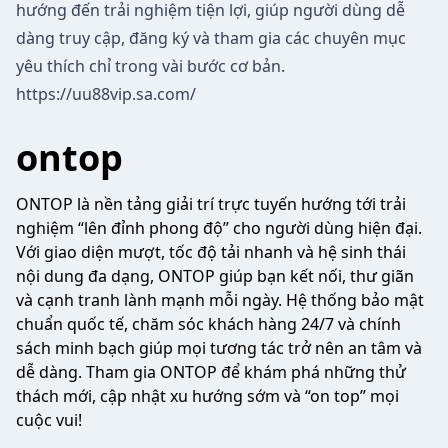
hướng đến trải nghiệm tiện lợi, giúp người dùng dễ
dàng truy cập, đăng ký và tham gia các chuyên mục
yêu thích chỉ trong vài bước cơ bản.
https://uu88vip.sa.com/
ontop
ONTOP là nền tảng giải trí trực tuyến hướng tới trải
nghiệm “lên đỉnh phong độ” cho người dùng hiện đại.
Với giao diện mượt, tốc độ tải nhanh và hệ sinh thái
nội dung đa dạng, ONTOP giúp bạn kết nối, thư giãn
và cạnh tranh lành mạnh mỗi ngày. Hệ thống bảo mật
chuẩn quốc tế, chăm sóc khách hàng 24/7 và chính
sách minh bạch giúp mọi tương tác trở nên an tâm và
dễ dàng. Tham gia ONTOP để khám phá những thử
thách mới, cập nhật xu hướng sớm và “on top” mọi
cuộc vui!