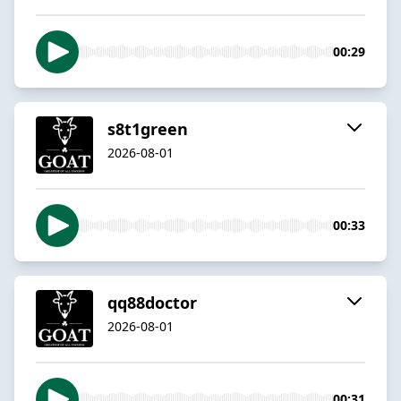
00:29
s8t1green
2026-08-01
00:33
qq88doctor
2026-08-01
00:31