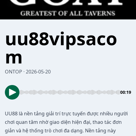
uu88vipsaco
m
ONTOP · 2026-05-20
00:19
UU88
là nền tảng giải trí trực tuyến được nhiều người
chơi quan tâm nhờ giao diện hiện đại, thao tác đơn
giản và hệ thống trò chơi đa dạng. Nền tảng này