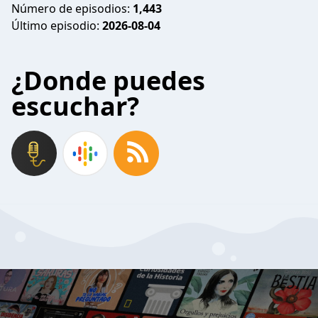
Número de episodios:
1,443
Último episodio:
2026-08-04
¿Donde puedes
escuchar?