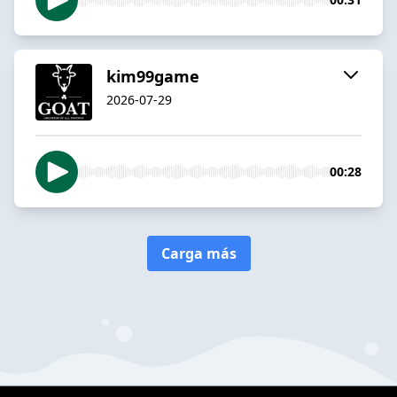
kim99game
2026-07-29
00:28
Carga más