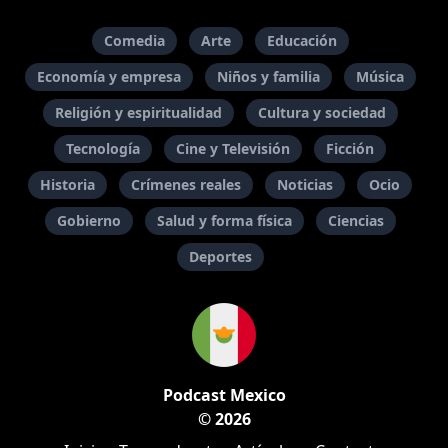
Comedia
Arte
Educación
Economía y empresa
Niños y familia
Música
Religión y espiritualidad
Cultura y sociedad
Tecnología
Cine y Televisión
Ficción
Historia
Crímenes reales
Noticias
Ocio
Gobierno
Salud y forma física
Ciencias
Deportes
Podcast Mexico
© 2026