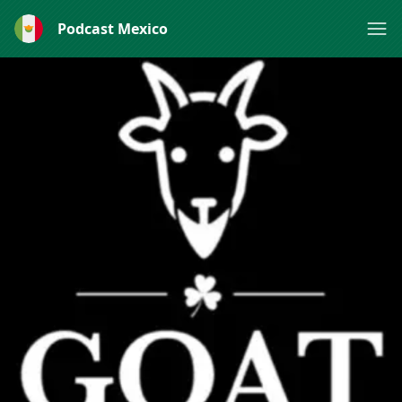
Podcast Mexico