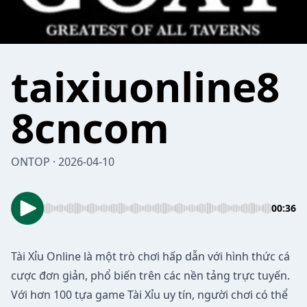
taixiuonline8
8cncom
ONTOP · 2026-04-10
00:36
Tài Xỉu Online
là một trò chơi hấp dẫn với hình thức cá
cược đơn giản, phổ biến trên các nền tảng trực tuyến.
Với hơn 100 tựa game Tài Xỉu uy tín, người chơi có thể