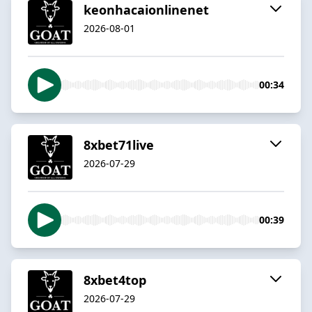
keonhacaionlinenet
2026-08-01
00:34
8xbet71live
2026-07-29
00:39
8xbet4top
2026-07-29