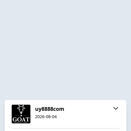
uy8888com
2026-08-04