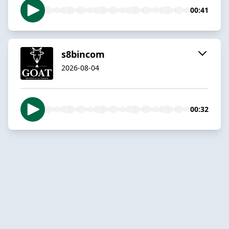
00:41
s8bincom
2026-08-04
00:32