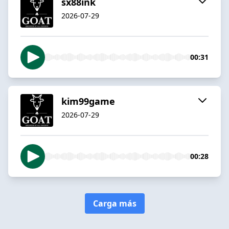
sx88ink
2026-07-29
00:31
kim99game
2026-07-29
00:28
Carga más