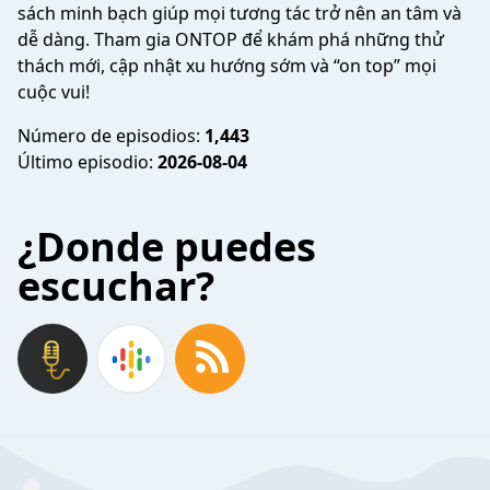
sách minh bạch giúp mọi tương tác trở nên an tâm và
dễ dàng. Tham gia ONTOP để khám phá những thử
thách mới, cập nhật xu hướng sớm và “on top” mọi
cuộc vui!
Número de episodios:
1,443
Último episodio:
2026-08-04
¿Donde puedes
escuchar?