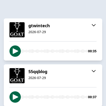
gtwintech
2026-07-29
00:35
55qqblog
2026-07-29
00:37