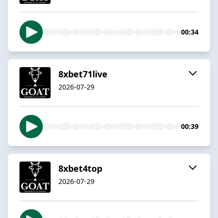
00:34
8xbet71live
2026-07-29
00:39
8xbet4top
2026-07-29