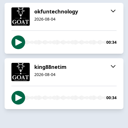
okfuntechnology
2026-08-04
00:34
king88netim
2026-08-04
00:34