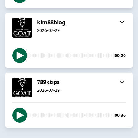
kim88blog
2026-07-29
00:26
789ktips
2026-07-29
00:36