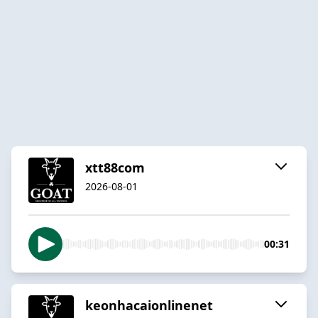
xtt88com
2026-08-01
00:31
keonhacaionlinenet