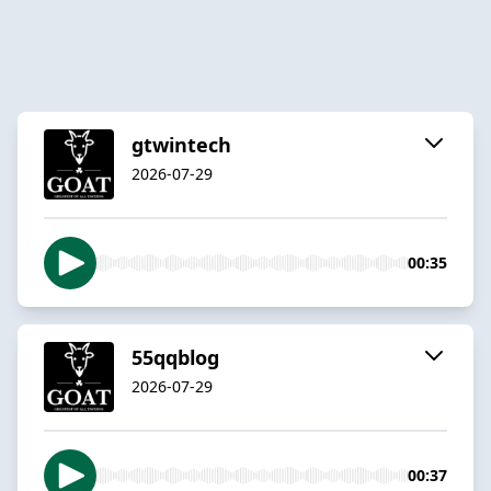
gtwintech
2026-07-29
00:35
55qqblog
2026-07-29
00:37