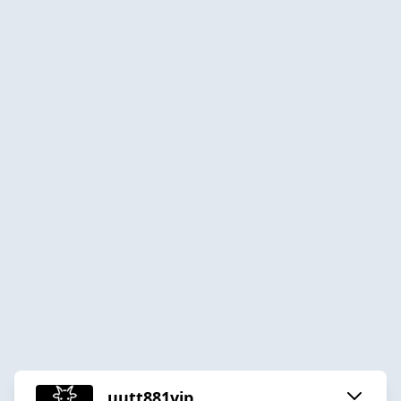
uutt881vip