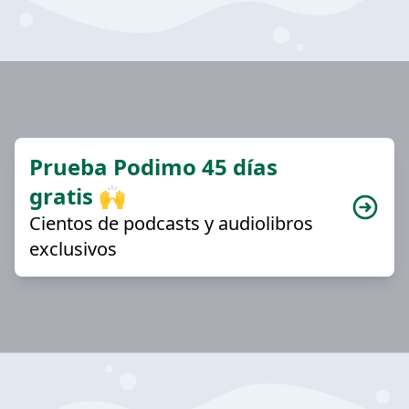
Prueba Podimo 45 días
gratis 🙌
Cientos de podcasts y audiolibros
exclusivos