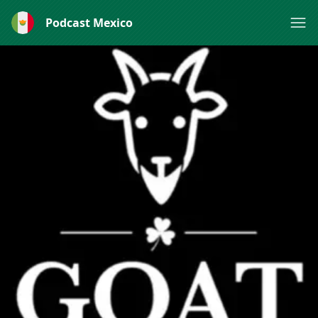
Podcast Mexico