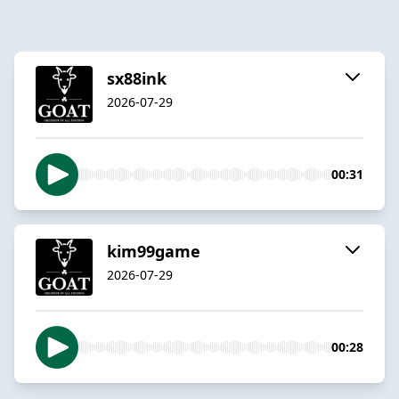
sx88ink
2026-07-29
00:31
kim99game
2026-07-29
00:28