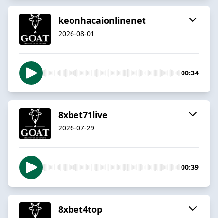
keonhacaionlinenet
2026-08-01
00:34
8xbet71live
2026-07-29
00:39
8xbet4top