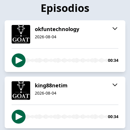
Episodios
okfuntechnology
2026-08-04
00:34
king88netim
2026-08-04
00:34