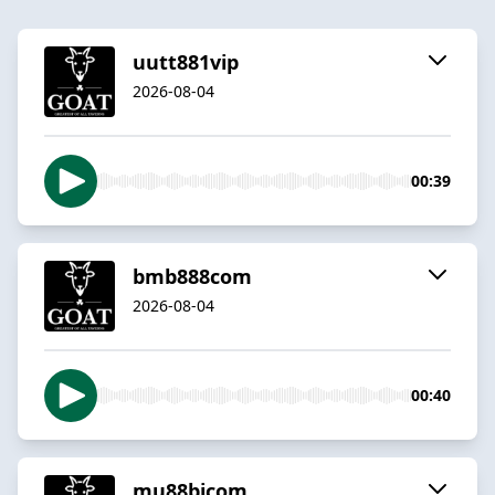
uutt881vip
2026-08-04
00:39
bmb888com
2026-08-04
00:40
mu88bicom