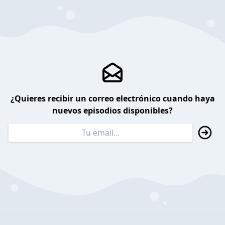
¿Quieres recibir un correo electrónico cuando haya
nuevos episodios disponibles?