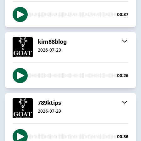
00:37
kim88blog
2026-07-29
00:26
789ktips
2026-07-29
00:36