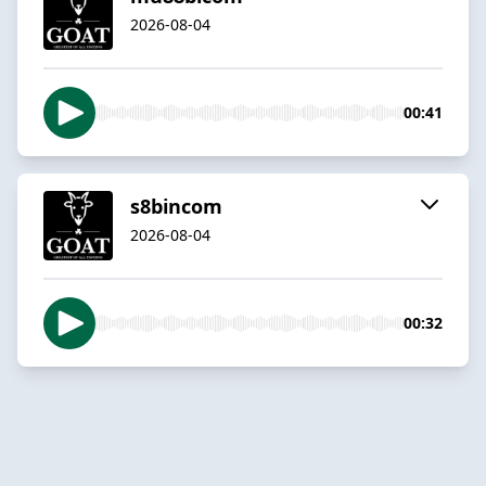
2026-08-04
00:41
s8bincom
2026-08-04
00:32