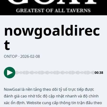
nowgoaldirec
t
ONTOP · 2026-02-08
00:38
NowGoal
là nền tảng theo dõi tỷ số trực tiếp được
đánh giá cao nhờ tốc độ cập nhật nhanh và độ chính
xác ổn định. Website cung cấp thông tin trận đấu theo