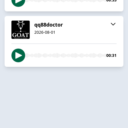
qq88doctor
2026-08-01
00:31