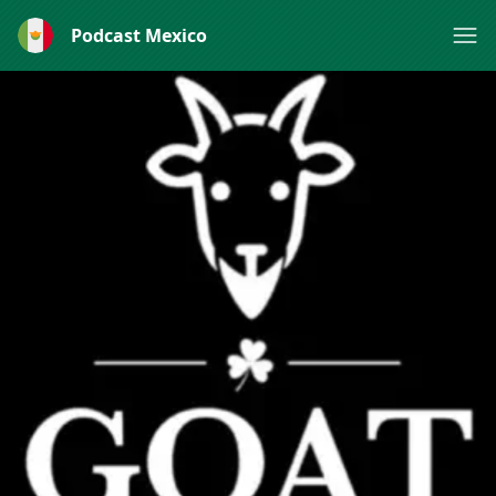
Podcast Mexico