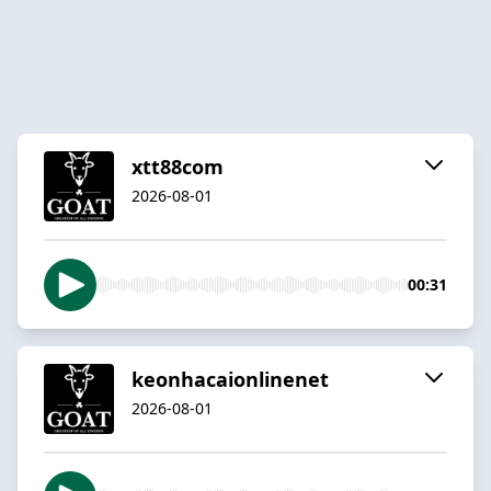
xtt88com
2026-08-01
00:31
keonhacaionlinenet
2026-08-01