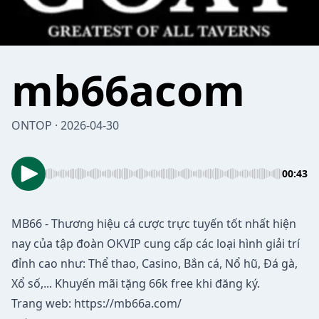
mb66acom
ONTOP · 2026-04-30
00:43
MB66
- Thương hiệu cá cược trực tuyến tốt nhất hiện
nay của tập đoàn OKVIP cung cấp các loại hình giải trí
đỉnh cao như: Thể thao, Casino, Bắn cá, Nổ hũ, Đá gà,
Xổ số,... Khuyến mãi tặng 66k free khi đăng ký.
Trang web:
https://mb66a.com/