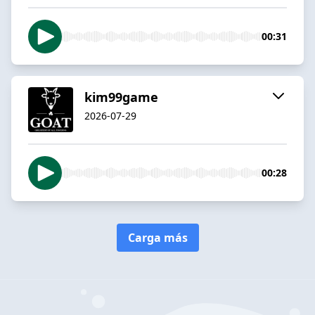
00:31
kim99game
2026-07-29
00:28
Carga más