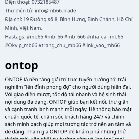
Điện thoại: 0732185487
Thư điện tử: info@mb66.Trade
Địa chỉ: 19 Đường số 8, Bình Hưng, Bình Chánh, Hồ Chí
Minh, Việt Nam.
Hastags: #mb66 #mb_66 #mb_666 #nha_cai_mb66
#Okvip_mb66 #trang_chu_mb66 #link_vao_mb66
ontop
ONTOP là nền tảng giải trí trực tuyến hướng tới trải
nghiệm “lên đỉnh phong độ” cho người dùng hiện đại.
Với giao diện mượt, tốc độ tải nhanh và hệ sinh thái
nội dung đa dạng, ONTOP giúp bạn kết nối, thư giãn
và cạnh tranh lành mạnh mỗi ngày. Hệ thống bảo mật
chuẩn quốc tế, chăm sóc khách hàng 24/7 và chính
sách minh bạch giúp mọi tương tác trở nên an tâm và
dễ dàng. Tham gia ONTOP để khám phá những thử