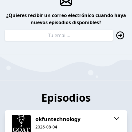
¿Quieres recibir un correo electrónico cuando haya
nuevos episodios disponibles?
Episodios
okfuntechnology
2026-08-04