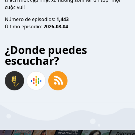
thách mới, cập nhật xu hướng sớm và “on top” mọi
cuộc vui!
Número de episodios:
1,443
Último episodio:
2026-08-04
¿Donde puedes
escuchar?