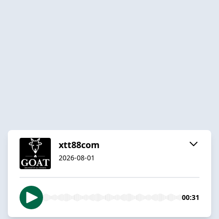
xtt88com
2026-08-01
00:31