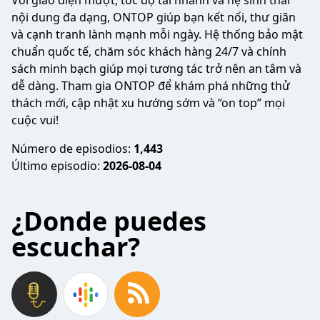
Với giao diện mượt, tốc độ tải nhanh và hệ sinh thái
nội dung đa dạng, ONTOP giúp bạn kết nối, thư giãn
và cạnh tranh lành mạnh mỗi ngày. Hệ thống bảo mật
chuẩn quốc tế, chăm sóc khách hàng 24/7 và chính
sách minh bạch giúp mọi tương tác trở nên an tâm và
dễ dàng. Tham gia ONTOP để khám phá những thử
thách mới, cập nhật xu hướng sớm và “on top” mọi
cuộc vui!
Número de episodios:
1,443
Último episodio:
2026-08-04
¿Donde puedes
escuchar?