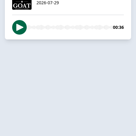
2026-07-29
00:36