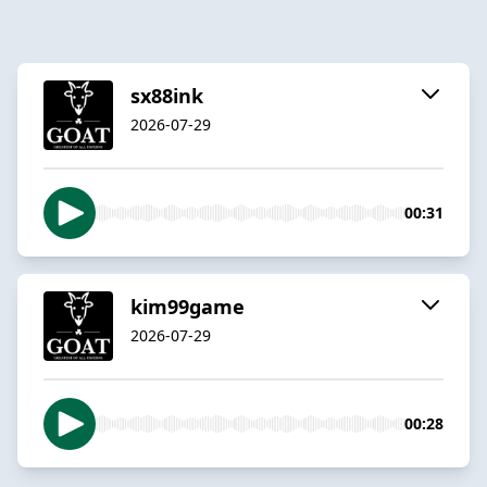
sx88ink
2026-07-29
00:31
kim99game
2026-07-29
00:28