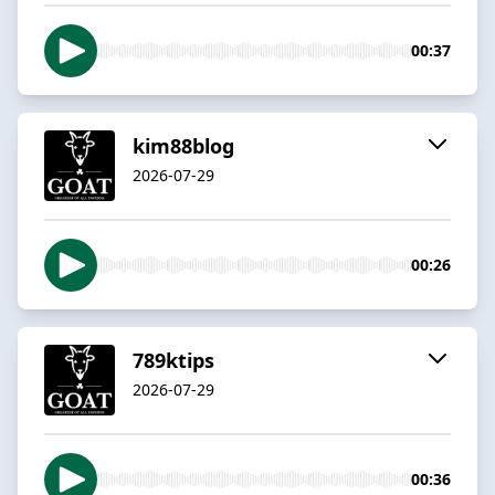
00:37
kim88blog
2026-07-29
00:26
789ktips
2026-07-29
00:36