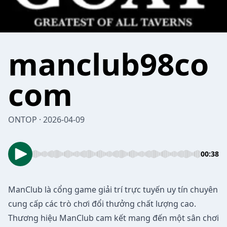
manclub98co
com
ONTOP · 2026-04-09
00:38
ManClub
là cổng game giải trí trực tuyến uy tín chuyên
cung cấp các trò chơi đổi thưởng chất lượng cao.
Thương hiệu ManClub cam kết mang đến một sân chơi