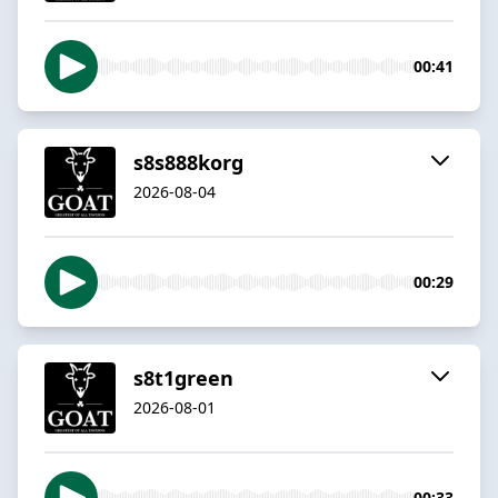
00:41
s8s888korg
2026-08-04
00:29
s8t1green
2026-08-01
00:33