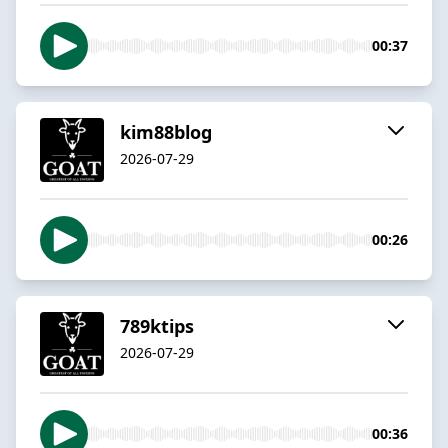
00:37
kim88blog
2026-07-29
00:26
789ktips
2026-07-29
00:36