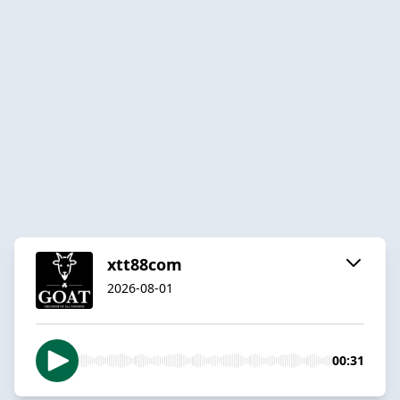
xtt88com
2026-08-01
00:31