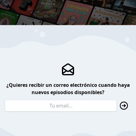
¿Quieres recibir un correo electrónico cuando haya
nuevos episodios disponibles?