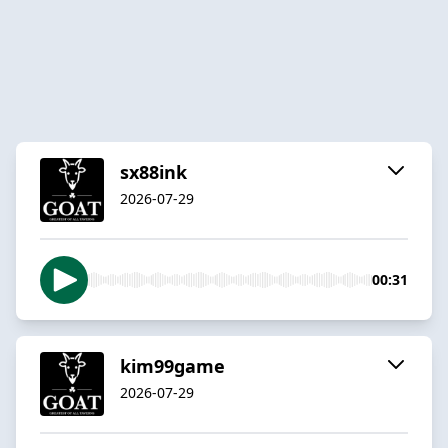
sx88ink
2026-07-29
00:31
kim99game
2026-07-29