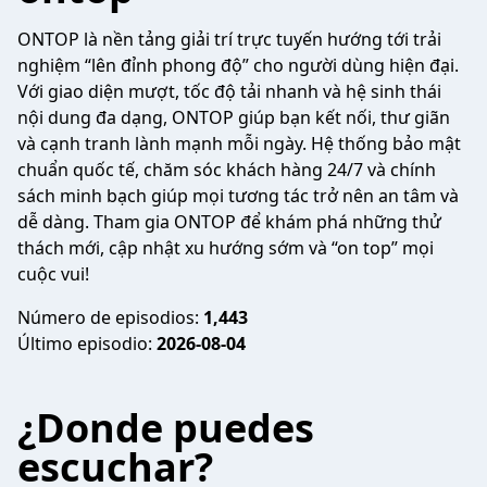
ONTOP là nền tảng giải trí trực tuyến hướng tới trải
nghiệm “lên đỉnh phong độ” cho người dùng hiện đại.
Với giao diện mượt, tốc độ tải nhanh và hệ sinh thái
nội dung đa dạng, ONTOP giúp bạn kết nối, thư giãn
và cạnh tranh lành mạnh mỗi ngày. Hệ thống bảo mật
chuẩn quốc tế, chăm sóc khách hàng 24/7 và chính
sách minh bạch giúp mọi tương tác trở nên an tâm và
dễ dàng. Tham gia ONTOP để khám phá những thử
thách mới, cập nhật xu hướng sớm và “on top” mọi
cuộc vui!
Número de episodios:
1,443
Último episodio:
2026-08-04
¿Donde puedes
escuchar?