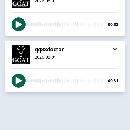
2026-08-01
00:33
qq88doctor
2026-08-01
00:31