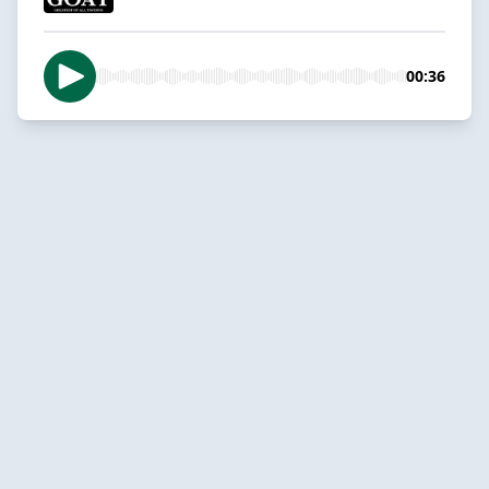
00:36