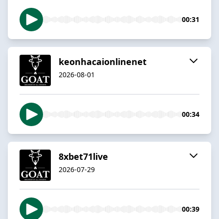
00:31
keonhacaionlinenet
2026-08-01
00:34
8xbet71live
2026-07-29
00:39