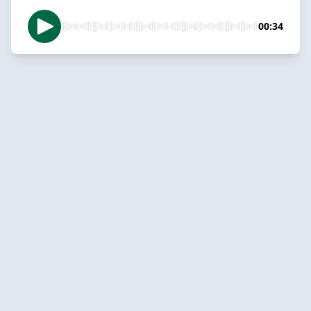
00:34