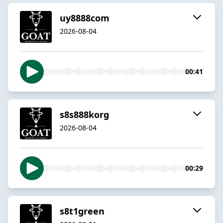
uy8888com
2026-08-04
00:41
s8s888korg
2026-08-04
00:29
s8t1green