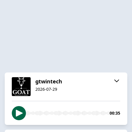
gtwintech
2026-07-29
00:35