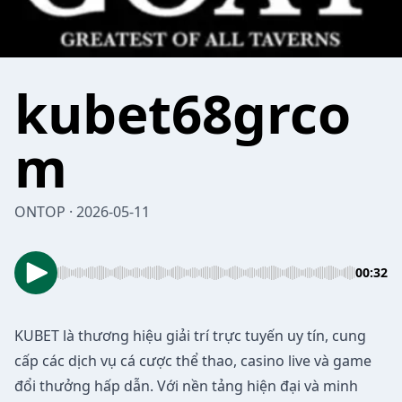
kubet68grco
m
ONTOP · 2026-05-11
00:32
KUBET
là thương hiệu giải trí trực tuyến uy tín, cung
cấp các dịch vụ cá cược thể thao, casino live và game
đổi thưởng hấp dẫn. Với nền tảng hiện đại và minh