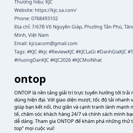
Thương hiệu: KJC
Website:
https://kjc.sa.com/
Phone: 0768493102
Địa chỉ: 7/67B Võ Nguyên Giáp, Phường Tân Phú, Tă
Minh, Việt Nam
Email: kjcsacom@gmail.com
Tags: #KJC #kjc #ReviewKJC #KJCLaGi #DanhGiaKJC #
#HuongDanKJC #KJC2026 #KJCMoiNhat
ontop
ONTOP là nền tảng giải trí trực tuyến hướng tới trả
dùng hiện đại. Với giao diện mượt, tốc độ tải nhanh
giúp bạn kết nối, thư giãn và cạnh tranh lành mạnh
tế, chăm sóc khách hàng 24/7 và chính sách minh bạ
dễ dàng. Tham gia ONTOP để khám phá những thử th
top” mọi cuộc vui!