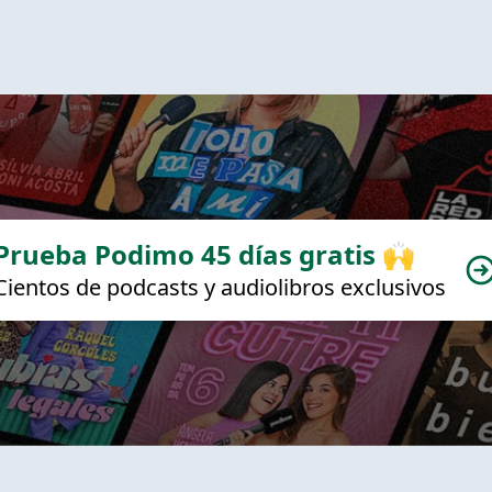
Prueba Podimo 45 días gratis 🙌
Cientos de podcasts y audiolibros exclusivos