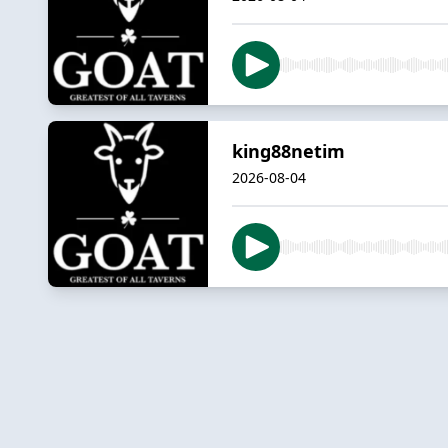
king88netim
2026-08-04