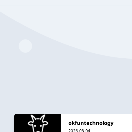
okfuntechnology
2026-08-04