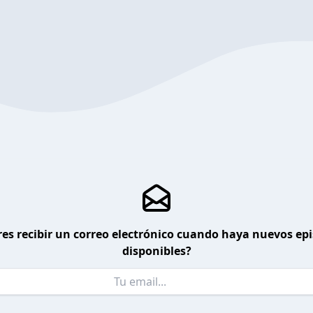
es recibir un correo electrónico cuando haya nuevos ep
disponibles?