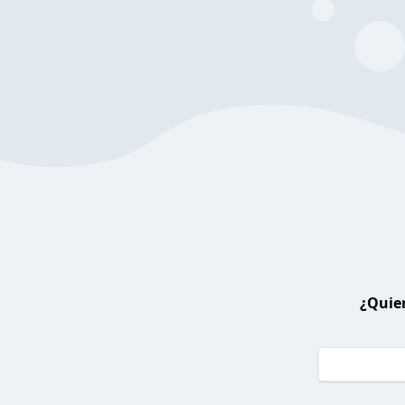
¿Quier