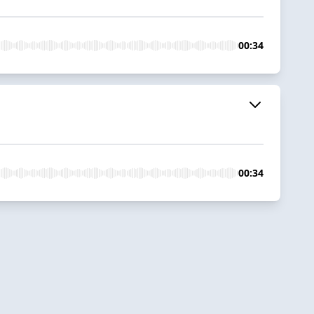
00:34
00:34