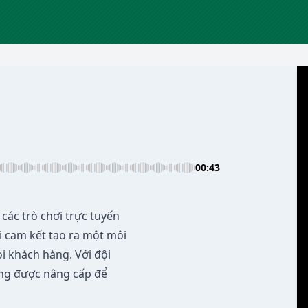
00:43
các trò chơi trực tuyến
i cam kết tạo ra một môi
i khách hàng. Với đội
ừng được nâng cấp để