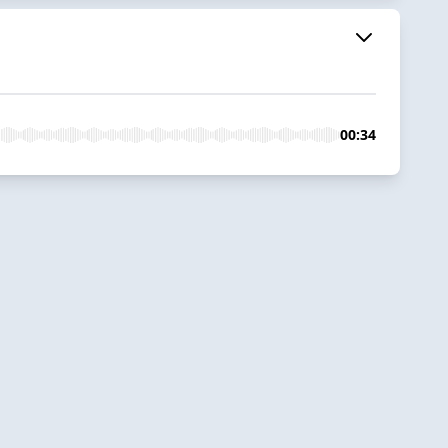
00:34