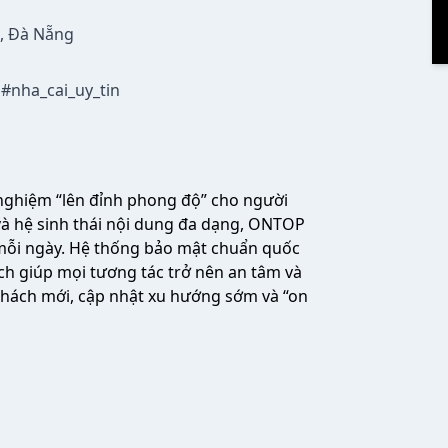
u, Đà Nẵng
#nha_cai_uy_tin
i nghiệm “lên đỉnh phong độ” cho người
 và hệ sinh thái nội dung đa dạng, ONTOP
 mỗi ngày. Hệ thống bảo mật chuẩn quốc
ch giúp mọi tương tác trở nên an tâm và
ách mới, cập nhật xu hướng sớm và “on