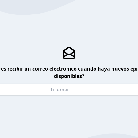
es recibir un correo electrónico cuando haya nuevos ep
disponibles?