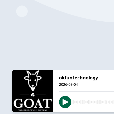
okfuntechnology
2026-08-04