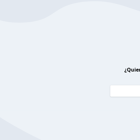
¿Quier