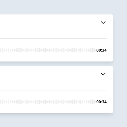
00:34
00:34