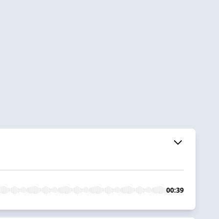
00:39