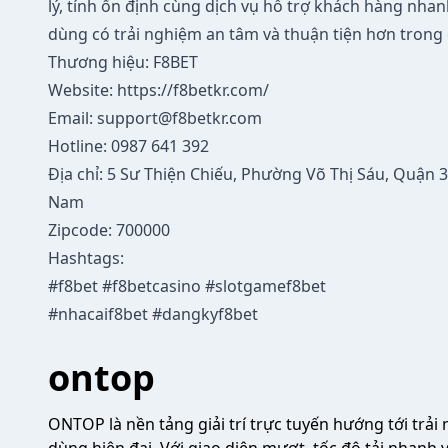
lý, tính ổn định cùng dịch vụ hỗ trợ khách hàng nha
dùng có trải nghiệm an tâm và thuận tiện hơn trong 
Thương hiệu: F8BET
Website:
https://f8betkr.com/
Email: support@f8betkr.com
Hotline: 0987 641 392
Địa chỉ: 5 Sư Thiện Chiếu, Phường Võ Thị Sáu, Quận 3
Nam
Zipcode: 700000
Hashtags:
#f8bet #f8betcasino #slotgamef8bet
#nhacaif8bet #dangkyf8bet
ontop
ONTOP là nền tảng giải trí trực tuyến hướng tới trả