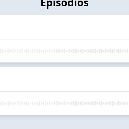
Episodios