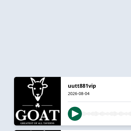
uutt881vip
2026-08-04