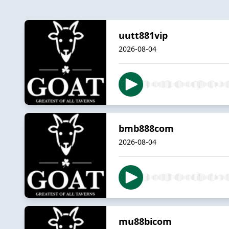
uutt881vip
2026-08-04
bmb888com
2026-08-04
mu88bicom