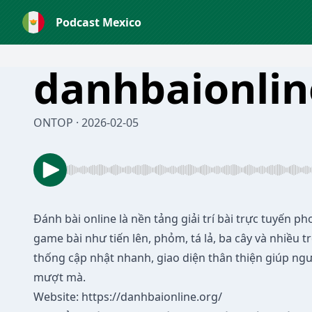
Podcast Mexico
danhbaionlin
ONTOP · 2026-02-05
Đánh bài online
là nền tảng giải trí bài trực tuyến ph
game bài như tiến lên, phỏm, tá lả, ba cây và nhiều 
thống cập nhật nhanh, giao diện thân thiện giúp ngư
mượt mà.
Website:
https://danhbaionline.org/