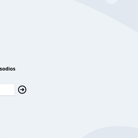
isodios