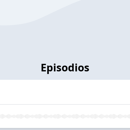
Episodios