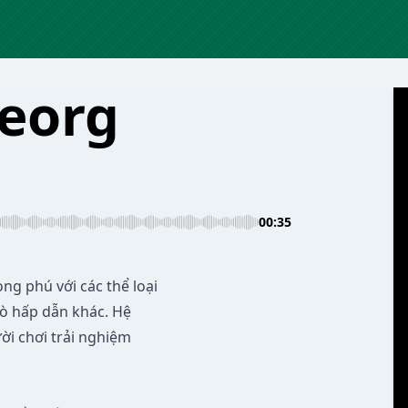
eorg
00:35
ong phú với các thể loại
trò hấp dẫn khác. Hệ
ời chơi trải nghiệm