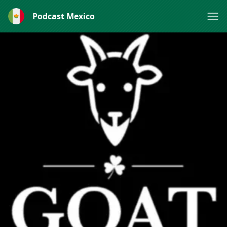
Podcast Mexico