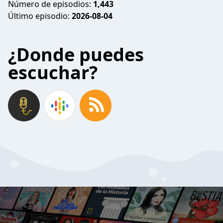
Número de episodios:
1,443
Último episodio:
2026-08-04
¿Donde puedes
escuchar?