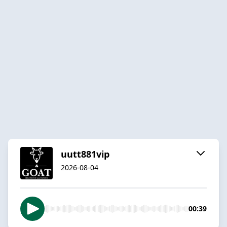
uutt881vip
2026-08-04
00:39