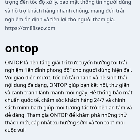
trọng đến tốc độ xử lý, bảo mật thông tin người dùng
và hỗ trợ khách hàng nhanh chóng, mang đến trải
nghiệm ổn định và tiện lợi cho người tham gia.
https://cm88seo.com
ontop
ONTOP là nền tảng giải trí trực tuyến hướng tới trải
nghiệm “lên đỉnh phong độ” cho người dùng hiện đại.
Với giao diện mượt, tốc độ tải nhanh và hệ sinh thái
nội dung đa dạng, ONTOP giúp bạn kết nối, thư giãn
và cạnh tranh lành mạnh mỗi ngày. Hệ thống bảo mật
chuẩn quốc tế, chăm sóc khách hàng 24/7 và chính
sách minh bạch giúp mọi tương tác trở nên an tâm và
dễ dàng. Tham gia ONTOP để khám phá những thử
thách mới, cập nhật xu hướng sớm và “on top” mọi
cuộc vui!