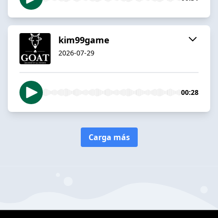
kim99game
2026-07-29
00:28
Carga más