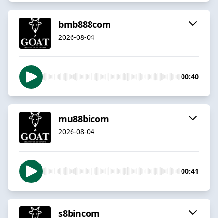
bmb888com
2026-08-04
00:40
mu88bicom
2026-08-04
00:41
s8bincom