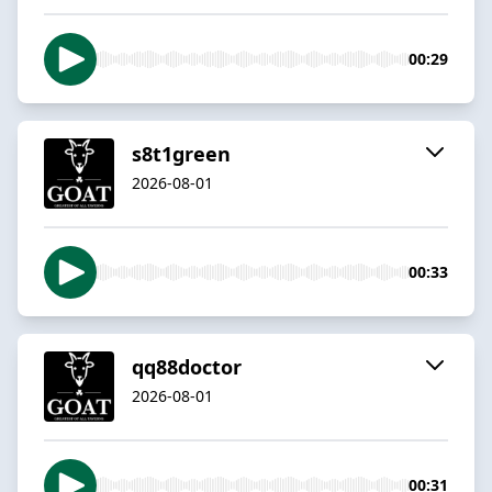
00:29
s8t1green
2026-08-01
00:33
qq88doctor
2026-08-01
00:31