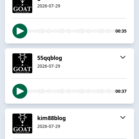
2026-07-29
00:35
55qqblog
2026-07-29
00:37
kim88blog
2026-07-29