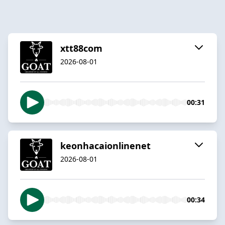
xtt88com
2026-08-01
00:31
keonhacaionlinenet
2026-08-01
00:34