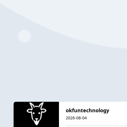
okfuntechnology
2026-08-04