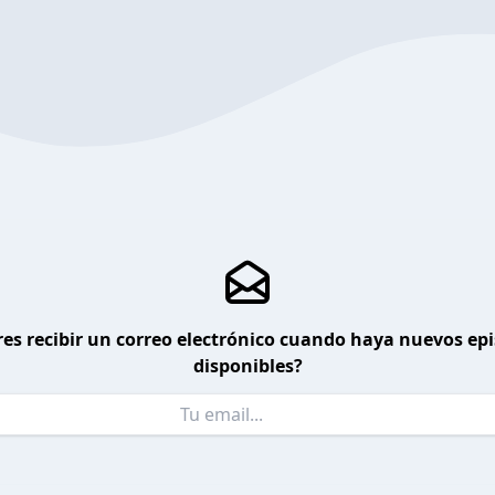
es recibir un correo electrónico cuando haya nuevos ep
disponibles?