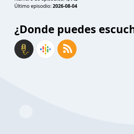
Último episodio:
2026-08-04
¿Donde puedes escuc