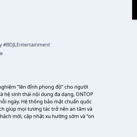
y #BDJLEntertainment
ne
i nghiệm “lên đỉnh phong độ” cho người
 và hệ sinh thái nội dung đa dạng, ONTOP
 mỗi ngày. Hệ thống bảo mật chuẩn quốc
ch giúp mọi tương tác trở nên an tâm và
ách mới, cập nhật xu hướng sớm và “on