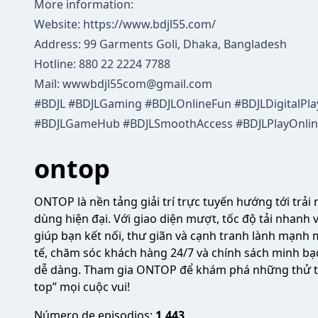
More information:
Website:
https://www.bdjl55.com/
Address: 99 Garments Goli, Dhaka, Bangladesh
Hotline: 880 22 2224 7788
Mail: wwwbdjl55com@gmail.com
#BDJL #BDJLGaming #BDJLOnlineFun #BDJLDigitalPla
#BDJLGameHub #BDJLSmoothAccess #BDJLPlayOnli
ontop
ONTOP là nền tảng giải trí trực tuyến hướng tới trả
dùng hiện đại. Với giao diện mượt, tốc độ tải nhanh
giúp bạn kết nối, thư giãn và cạnh tranh lành mạnh
tế, chăm sóc khách hàng 24/7 và chính sách minh bạ
dễ dàng. Tham gia ONTOP để khám phá những thử th
top” mọi cuộc vui!
Número de episodios:
1,443