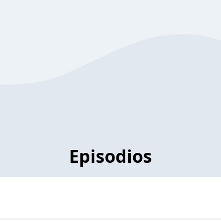
Episodios