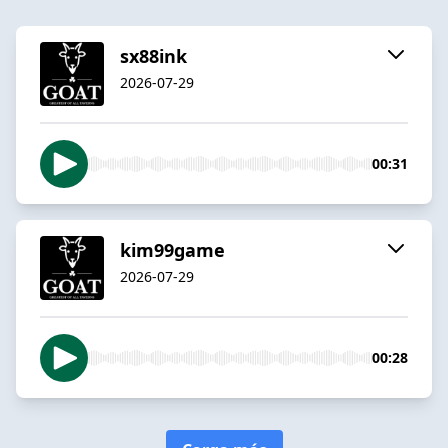
sx88ink
2026-07-29
00:31
kim99game
2026-07-29
00:28