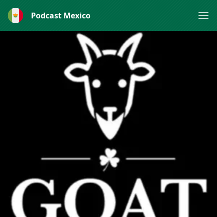
Podcast Mexico