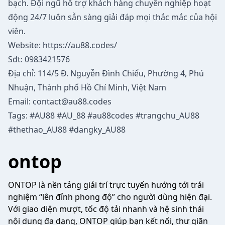
bạch. Đội ngũ hỗ trợ khách hàng chuyên nghiệp hoạt
động 24/7 luôn sẵn sàng giải đáp mọi thắc mắc của hội
viên.
Website:
https://au88.codes/
Sđt: 0983421576
Địa chỉ: 114/5 Đ. Nguyễn Đình Chiểu, Phường 4, Phú
Nhuận, Thành phố Hồ Chí Minh, Việt Nam
Email: contact@au88.codes
Tags: #AU88 #AU_88 #au88codes #trangchu_AU88
#thethao_AU88 #dangky_AU88
ontop
ONTOP là nền tảng giải trí trực tuyến hướng tới trải
nghiệm “lên đỉnh phong độ” cho người dùng hiện đại.
Với giao diện mượt, tốc độ tải nhanh và hệ sinh thái
nội dung đa dạng, ONTOP giúp bạn kết nối, thư giãn