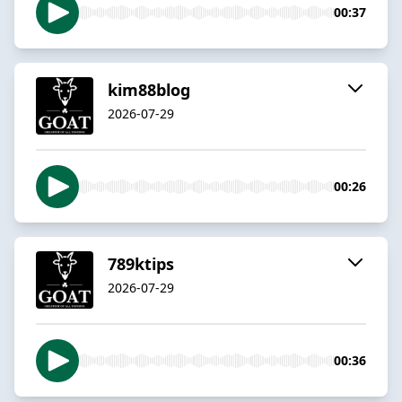
00:37
kim88blog
2026-07-29
00:26
789ktips
2026-07-29
00:36