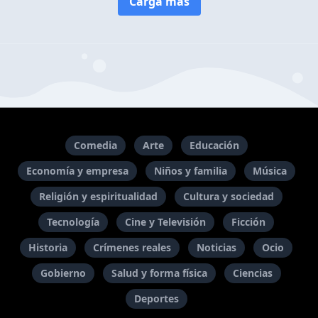
Carga más
Comedia
Arte
Educación
Economía y empresa
Niños y familia
Música
Religión y espiritualidad
Cultura y sociedad
Tecnología
Cine y Televisión
Ficción
Historia
Crímenes reales
Noticias
Ocio
Gobierno
Salud y forma física
Ciencias
Deportes