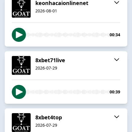
keonhacaionlinenet
2026-08-01
00:34
8xbet71live
2026-07-29
00:39
8xbet4top
2026-07-29