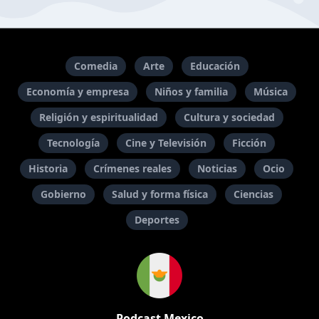
Comedia
Arte
Educación
Economía y empresa
Niños y familia
Música
Religión y espiritualidad
Cultura y sociedad
Tecnología
Cine y Televisión
Ficción
Historia
Crímenes reales
Noticias
Ocio
Gobierno
Salud y forma física
Ciencias
Deportes
Podcast Mexico