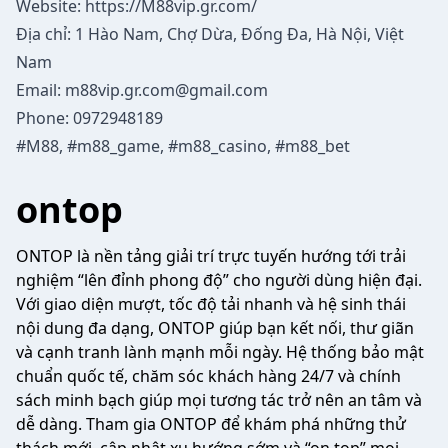
Website:
https://M88vip.gr.com/
Địa chỉ: 1 Hào Nam, Chợ Dừa, Đống Đa, Hà Nội, Việt
Nam
Email: m88vip.gr.com@gmail.com
Phone: 0972948189
#M88, #m88_game, #m88_casino, #m88_bet
ontop
ONTOP là nền tảng giải trí trực tuyến hướng tới trải
nghiệm “lên đỉnh phong độ” cho người dùng hiện đại.
Với giao diện mượt, tốc độ tải nhanh và hệ sinh thái
nội dung đa dạng, ONTOP giúp bạn kết nối, thư giãn
và cạnh tranh lành mạnh mỗi ngày. Hệ thống bảo mật
chuẩn quốc tế, chăm sóc khách hàng 24/7 và chính
sách minh bạch giúp mọi tương tác trở nên an tâm và
dễ dàng. Tham gia ONTOP để khám phá những thử