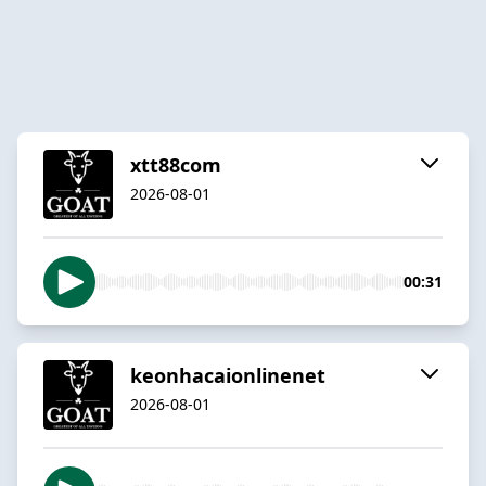
xtt88com
2026-08-01
00:31
keonhacaionlinenet
2026-08-01