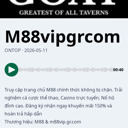
M88vipgrcom
ONTOP · 2026-05-11
00:40
Truy cập trang chủ
M88
chính thức không bị chặn. Trải
nghiệm cá cược thể thao, Casino trực tuyến, Nổ hũ
đỉnh cao. Đăng ký nhận ngay khuyến mãi 150% và
hoàn trả hấp dẫn
Thương hiệu: M88 & m88vip.gr.com