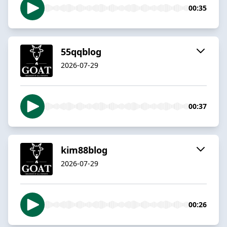
00:35
55qqblog
2026-07-29
00:37
kim88blog
2026-07-29
00:26