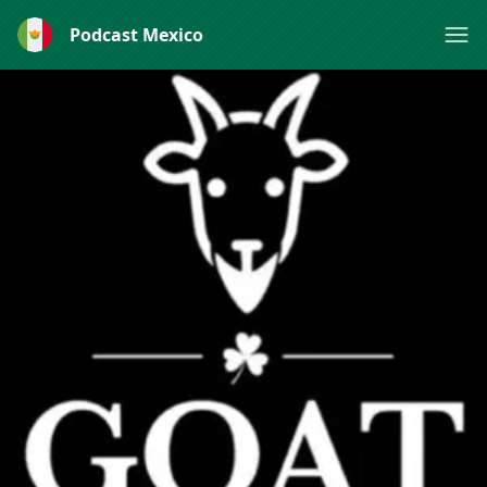
Podcast Mexico