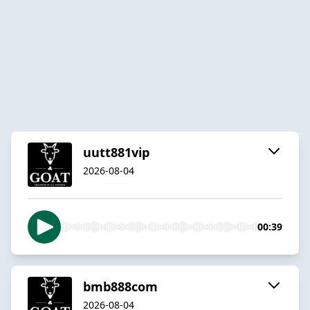
uutt881vip
2026-08-04
00:39
bmb888com
2026-08-04