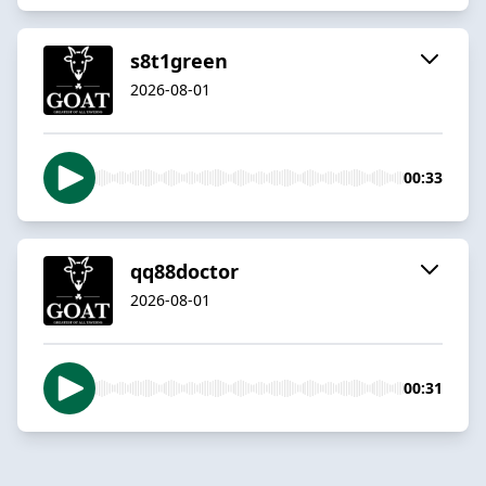
s8t1green
2026-08-01
00:33
qq88doctor
2026-08-01
00:31