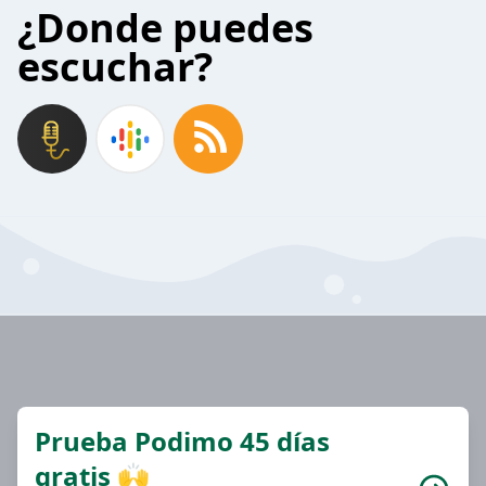
¿Donde puedes
escuchar?
Prueba Podimo 45 días
gratis 🙌