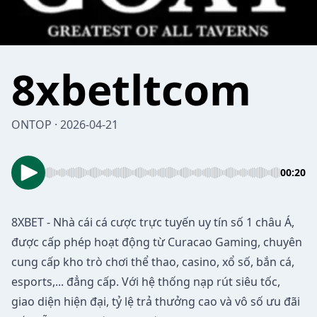
8xbetltcom
ONTOP · 2026-04-21
00:20
8XBET
- Nhà cái cá cược trực tuyến uy tín số 1 châu Á,
được cấp phép hoạt động từ Curacao Gaming, chuyên
cung cấp kho trò chơi thể thao, casino, xổ số, bắn cá,
esports,... đẳng cấp. Với hệ thống nạp rút siêu tốc,
giao diện hiện đại, tỷ lệ trả thưởng cao và vô số ưu đãi