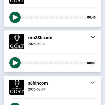
00:40
mu88bicom
2026-08-04
00:41
s8bincom
2026-08-04