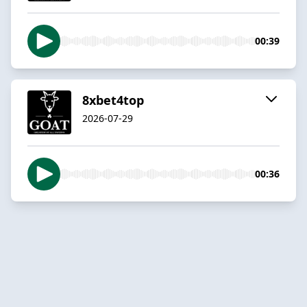
00:39
8xbet4top
2026-07-29
00:36