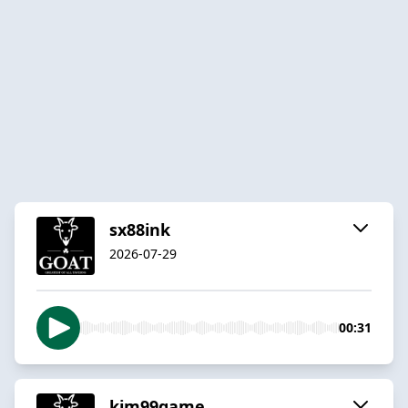
sx88ink
2026-07-29
00:31
kim99game