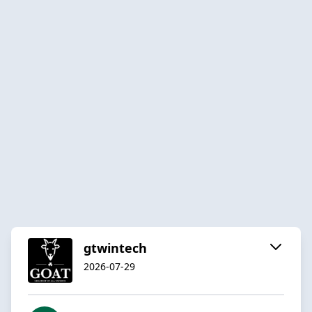
gtwintech
2026-07-29