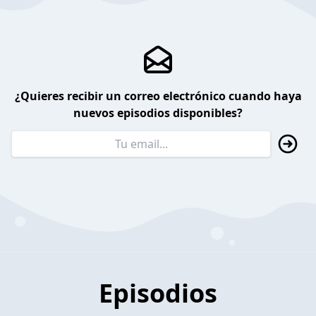
¿Quieres recibir un correo electrónico cuando haya
nuevos episodios disponibles?
Episodios