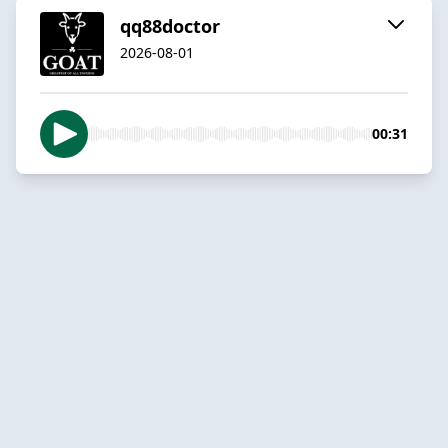
qq88doctor
2026-08-01
00:31