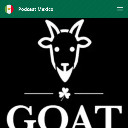
Podcast Mexico