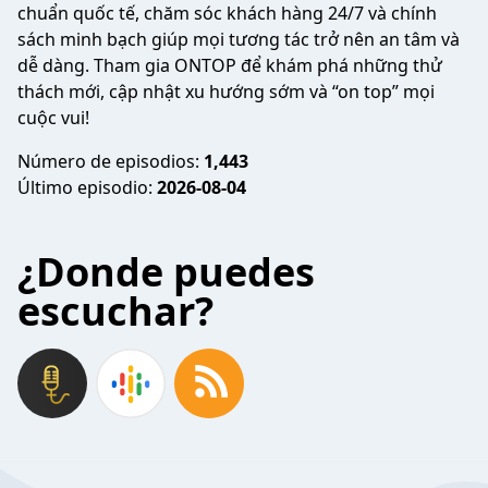
chuẩn quốc tế, chăm sóc khách hàng 24/7 và chính
sách minh bạch giúp mọi tương tác trở nên an tâm và
dễ dàng. Tham gia ONTOP để khám phá những thử
thách mới, cập nhật xu hướng sớm và “on top” mọi
cuộc vui!
Número de episodios:
1,443
Último episodio:
2026-08-04
¿Donde puedes
escuchar?