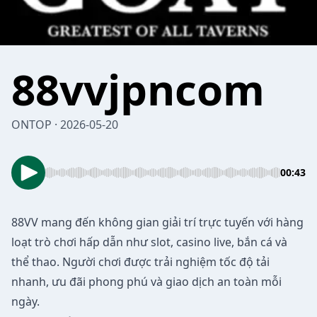
88vvjpncom
ONTOP · 2026-05-20
00:43
88VV
mang đến không gian giải trí trực tuyến với hàng
loạt trò chơi hấp dẫn như slot, casino live, bắn cá và
thể thao. Người chơi được trải nghiệm tốc độ tải
nhanh, ưu đãi phong phú và giao dịch an toàn mỗi
ngày.