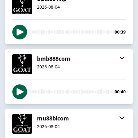
2026-08-04
00:39
bmb888com
2026-08-04
00:40
mu88bicom
2026-08-04