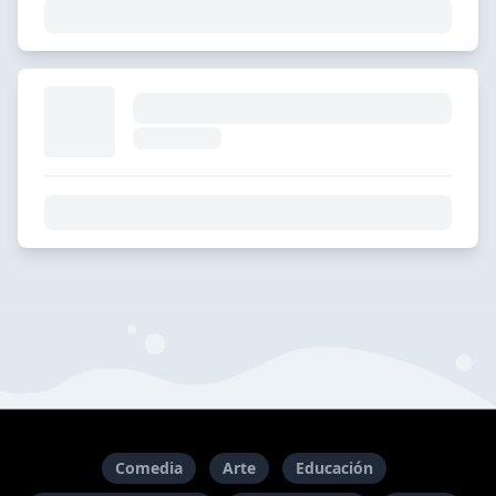
Comedia
Arte
Educación