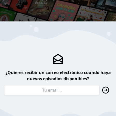
¿Quieres recibir un correo electrónico cuando haya
nuevos episodios disponibles?