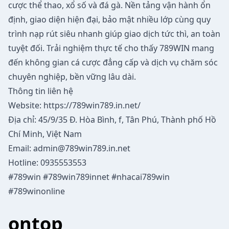
cược thể thao, xổ số và đá gà. Nền tảng vận hành ổn
định, giao diện hiện đại, bảo mật nhiều lớp cùng quy
trình nạp rút siêu nhanh giúp giao dịch tức thì, an toàn
tuyệt đối. Trải nghiệm thực tế cho thấy 789WIN mang
đến không gian cá cược đẳng cấp và dịch vụ chăm sóc
chuyên nghiệp, bền vững lâu dài.
Thông tin liên hệ
Website:
https://789win789.in.net/
Địa chỉ: 45/9/35 Đ. Hòa Bình, f, Tân Phú, Thành phố Hồ
Chí Minh, Việt Nam
Email: admin@789win789.in.net
Hotline: 0935553553
#789win #789win789innet #nhacai789win
#789winonline
ontop