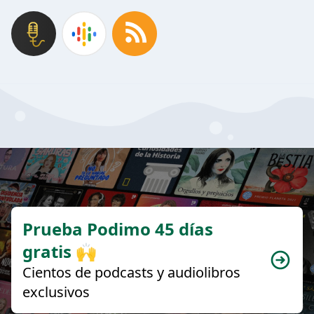
Prueba Podimo 45 días
gratis 🙌
Cientos de podcasts y audiolibros
exclusivos