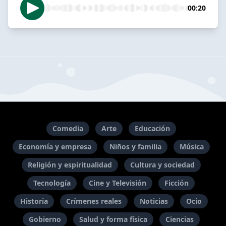
00:20
Comedia
Arte
Educación
Economía y empresa
Niños y familia
Música
Religión y espiritualidad
Cultura y sociedad
Tecnología
Cine y Televisión
Ficción
Historia
Crímenes reales
Noticias
Ocio
Gobierno
Salud y forma física
Ciencias