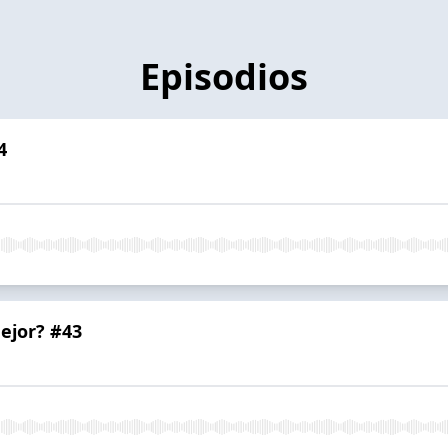
Episodios
4
ejor? #43