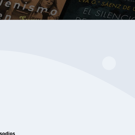
isodios