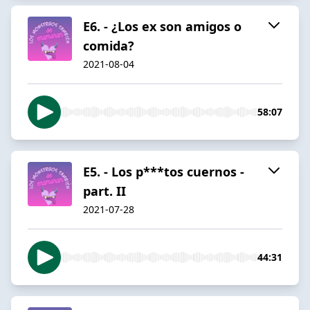
E6. - ¿Los ex son amigos o
comida?
2021-08-04
58:07
E5. - Los p***tos cuernos -
part. II
2021-07-28
44:31