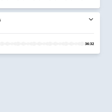
s
36:32