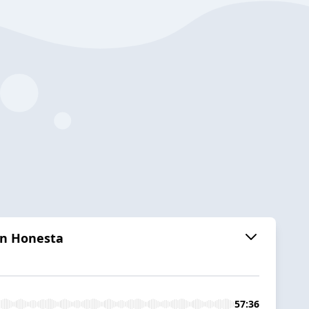
on Honesta
57:36