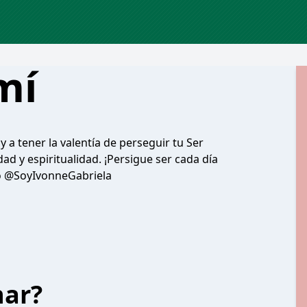
mí
 a tener la valentía de perseguir tu Ser
d y espiritualidad. ¡Persigue ser cada día
mo @SoyIvonneGabriela
har?