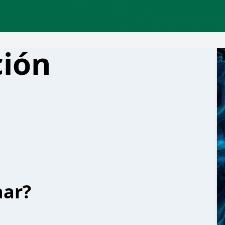
ción
har?