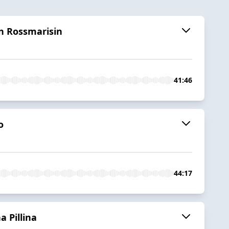
on Rossmarisin
41:46
o
44:17
 Pillina