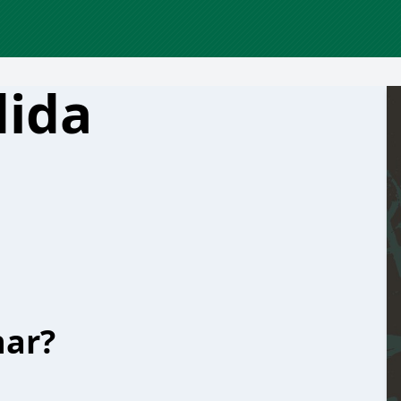
dida
har?