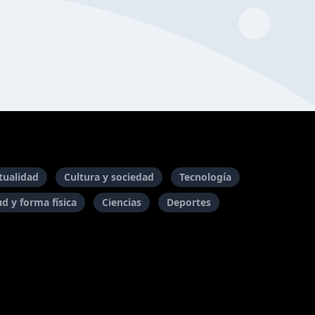
itualidad
Cultura y sociedad
Tecnología
ud y forma física
Ciencias
Deportes