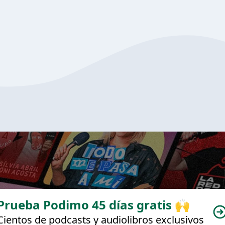
Prueba Podimo 45 días gratis 🙌
Cientos de podcasts y audiolibros exclusivos