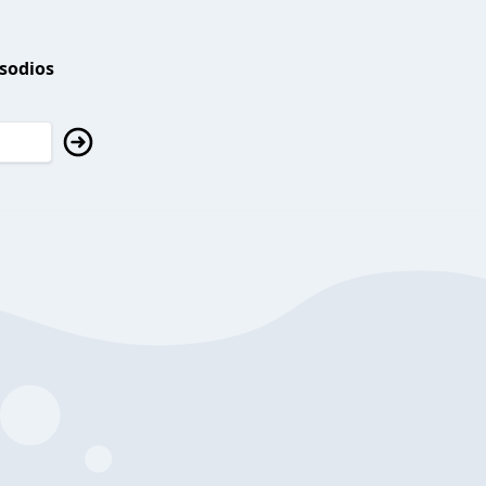
isodios