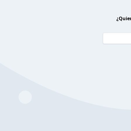
¿Quier