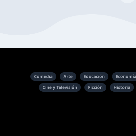
Comedia
Arte
Educación
Economía
Cine y Televisión
Ficción
Historia