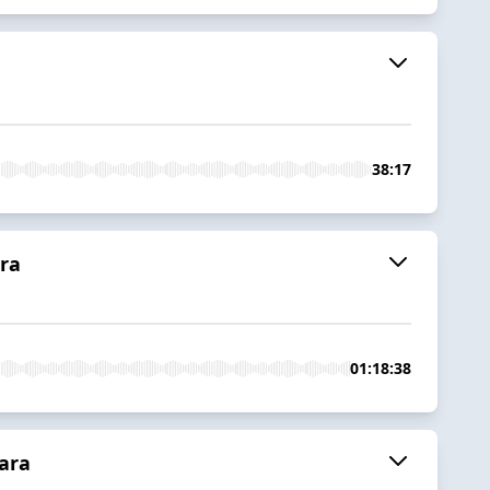
38:17
ara
01:18:38
ara