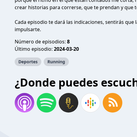
porque el ritmo en el que están contados me corta,
crear historias para correrse, que te prendan y que 
Cada episodio te dará las indicaciones, sentirás que l
impulsarte.
Número de episodios:
8
Último episodio:
2024-03-20
Deportes
Running
¿Donde puedes escuc