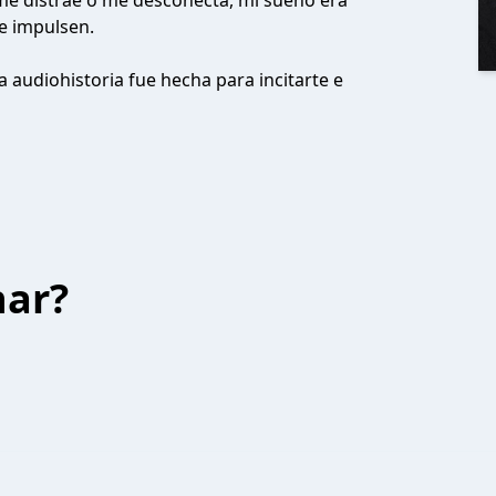
 me distrae o me desconecta, mi sueño era
te impulsen.
a audiohistoria fue hecha para incitarte e
har?