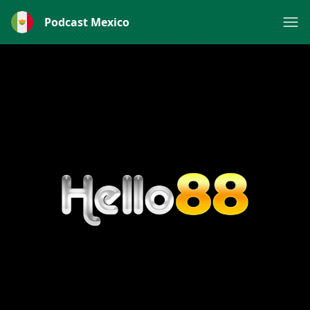
Podcast Mexico