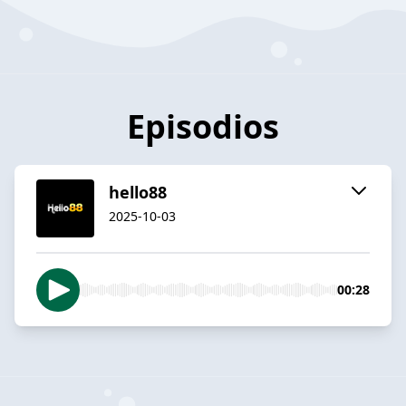
Episodios
hello88
2025-10-03
00:28